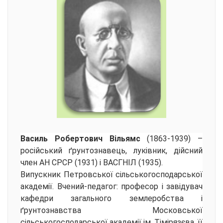
Василь Робертович Вільямс
(1863-1939) –
російський ґрунтознавець, луківник, дійсний
член АН СРСР (1931) і ВАСГНІЛ (1935).
Випускник Петровської сільськогосподарської
академії. Вчений-педагог: професор і завідувач
кафедри загального землеробства і
ґрунтознавства Московської
сільськогосподарської академії ім. Тімірязєва, її