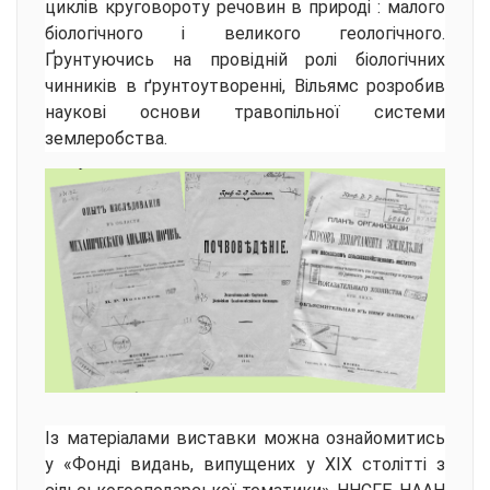
циклів круговороту речовин в природі : малого
біологічного і великого геологічного.
Ґрунтуючись на провідній ролі біологічних
чинників в ґрунтоутворенні, Вільямс розробив
наукові основи травопільної системи
землеробства.
Із матеріалами виставки можна ознайомитись
у «Фонді видань, випущених у XIX столітті з