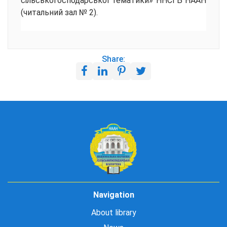
сільськогосподарської тематики» ННСГБ НААН
(читальний зал № 2).
Share:
Navigation
About library