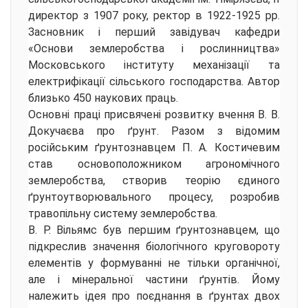
директор з 1907 року, ректор в 1922-1925 рр.
Засновник і перший завідувач кафедри
«Основи землеробства і рослинництва»
Московського інституту механізації та
електрифікації сільського господарства. Автор
близько 450 наукових праць.
Основні праці присвячені розвитку вчення В. В.
Докучаєва про ґрунт. Разом з відомим
російським ґрунтознавцем П. А. Костичевим
став основоположником агрономічного
землеробства, створив теорію єдиного
ґрунтоутворювального процесу, розробив
травопільну систему землеробства.
В. Р. Вільямс був першим ґрунтознавцем, що
підкреслив значення біологічного круговороту
елементів у формуванні не тільки органічної,
але і мінеральної частини ґрунтів. Йому
належить ідея про поєднання в ґрунтах двох