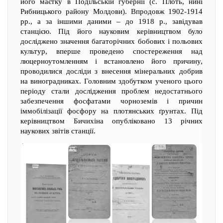
його маєтку в Подільській губернії (с. Плоть, нині
Рибницького району Молдови). Впродовж 1902-1914
рр., а за іншими даними – до 1918 р., завідував
станцією. Під його науковим керівництвом було
досліджено значення багаторічних бобових і польових
культур, вперше проведено спостереження над
люцерноутомленням і встановлено його причину,
проводилися досліди з внесення мінеральних добрив
на виноградниках. Головним здобутком ученого цього
періоду стали дослідження проблем недостатнього
забезпечення фосфатами чорноземів і причин
іммобілізації фосфору на плотянських ґрунтах. Під
керівництвом Бичихіна опубліковано 13 річних
наукових звітів станції.