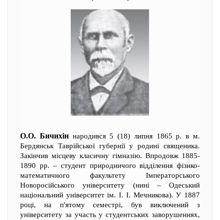
О.О. Бичихін
народився 5 (18) липня 1865 р. в м.
Бердянськ Таврійської губернії у родині священика.
Закінчив місцеву класичну гімназію. Впродовж 1885-
1890 рр. – студент природничого відділення фізико-
математичного факультету Імператорського
Новоросійського університету (нині – Одеський
національний університет ім. І. І. Мечникова). У 1887
році, на п'ятому семестрі, був виключений з
університету за участь у студентських заворушеннях,