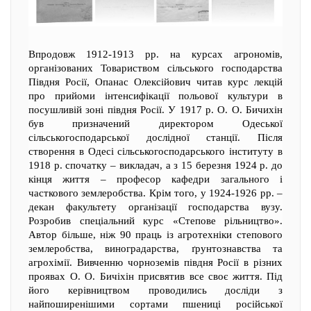
Впродовж 1912-1913 рр. на курсах агрономів,
організованих Товариством сільського господарства
Півдня Росії, Опанас Олексійович читав курс лекцій
про прийоми інтенсифікації польової культури в
посушливій зоні півдня Росії. У 1917 р. О. О. Бичихін
був призначений директором Одеської
сільськогосподарської дослідної станції. Після
створення в Одесі сільськогосподарського інституту в
1918 р. спочатку – викладач, а з 15 березня 1924 р. до
кінця життя – професор кафедри загального і
часткового землеробства. Крім того, у 1924-1926 рр. –
декан факультету організації господарства вузу.
Розробив спеціальний курс «Степове рільництво».
Автор більше, ніж 90 праць із агротехніки степового
землеробства, виноградарства, ґрунтознавства та
агрохімії. Вивченню чорноземів півдня Росії в різних
проявах О. О. Бичіхін присвятив все своє життя. Під
його керівництвом проводились досліди з
найпоширенішими сортами пшениці російської