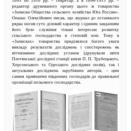
1895 по 1910 рр. – секретар, а в 1896-1915 рр. –
редактор друкованого органу цього ж товариства
«Записки Общества сельского хозяйства Юга России».
Опанас Олексійович писав, що журнал до останнього
рядка носив суто діловий характер і єдиним завданням
його було служіння тільки інтересам розвитку
сільського господарства в степовій зоні. Тому в
«Записках» товариства приділялося багато уваги
викладу результатів досліджень і спостережень як
вітчизняних дослідних установ (друкували звіти
Плотянської дослідної станції князя П. П. Трубецького,
Херсонського та Одеського дослідних полів), так і
актуальних досліджень зарубіжних авторів, – цим
самим привчаючи південних господарів до правильної
організації польового господарства.