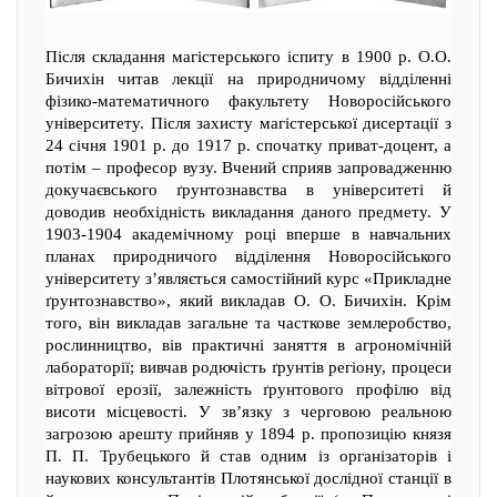
Після складання магістерського іспиту в 1900 р. О.О.
Бичихін читав лекції на природничому відділенні
фізико-математичного факультету Новоросійського
університету. Після захисту магістерської дисертації з
24 січня 1901 р. до 1917 р. спочатку приват-доцент, а
потім – професор вузу. Вчений сприяв запровадженню
докучаєвського ґрунтознавства в університеті й
доводив необхідність викладання даного предмету. У
1903-1904 академічному році вперше в навчальних
планах природничого відділення Новоросійського
університету з’являється самостійний курс «Прикладне
ґрунтознавство», який викладав О. О. Бичихін. Крім
того, він викладав загальне та часткове землеробство,
рослинництво, вів практичні заняття в агрономічній
лабораторії; вивчав родючість ґрунтів регіону, процеси
вітрової ерозії, залежність ґрунтового профілю від
висоти місцевості. У зв’язку з черговою реальною
загрозою арешту прийняв у 1894 р. пропозицію князя
П. П. Трубецького й став одним із організаторів і
наукових консультантів Плотянської дослідної станції в