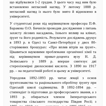
що відбувалися 1-2 грудня. З цього часу над ним було
встановлено негласний нагляд. У лютому 1888 р.
негласний нагляд із нього було знято й відновлено в
університеті.
У студентські роки під керівництвом професора П.Ф.
Баракова О.О. Бичихін проводив дослідження з питань
захисту лісових насаджень, їхнього впливу на клімат,
ґрунт та його родючість. Результати досліджень друкує
в 1893 р. в Одесі та Санкт-Петербурзі у двох 80-
сторінкових брошурах: «Про вплив вітрів на ґрунт».
Цікавиться науковими проблемами органічної хімії та
під керівництвом приват-доцента вузу Н. Д.
Зелінського у 1889 р. вперше синтезує дві
стереоізомірні двохосновні кислоти. З 1890 по 1917
рр. – на педагогічній роботі в цьому ж університеті.
Упродовж 1892-1893 рр. читає лекції з основ
ґрунтознавства та раціонального обробітку ґрунту при
Одеській школі садівництва. В 1892-1894 рр. –
стипендіат із підготовки до професорського звання, а з
1893 р. обирається членом Імператорського
товариства сільського господарства Півдня Росії; з