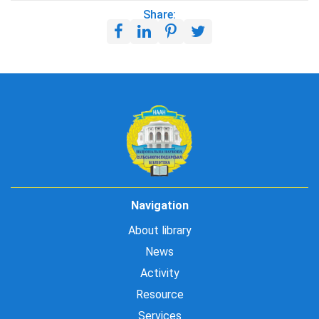
Share:
Navigation
About library
News
Activity
Resource
Services