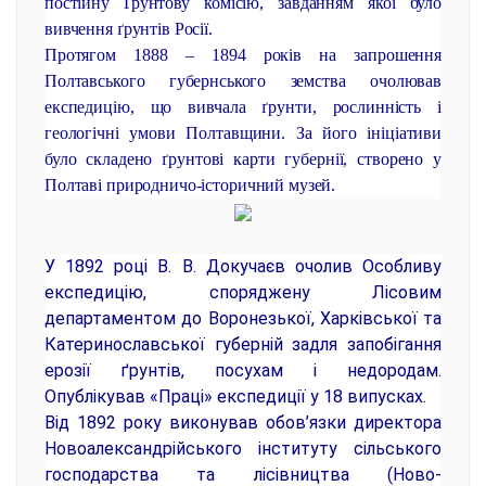
постійну Ґрунтову комісію, завданням якої було
вивчення ґрунтів Росії.
Протягом 1888 – 1894 років на запрошення
Полтавського губернського земства очолював
експедицію, що вивчала ґрунти, рослинність і
геологічні умови Полтавщини. За його ініціативи
було складено ґрунтові карти губернії, створено у
Полтаві природничо-історичний музей.
У 1892 році В. В. Докучаєв очолив Особливу
експедицію, споряджену Лісовим
департаментом до Воронезької, Харківської та
Катеринославської губерній задля запобігання
ерозії ґрунтів, посухам і недородам.
Опублікував «Праці» експедиції у 18 випусках.
Від 1892 року виконував обов’язки директора
Новоалександрійського інституту сільського
господарства та лісівництва (Ново-