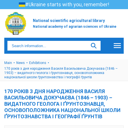
#Ukraine starts with you, remember!
National scientific agricultural library
National academy of agrarian sciences of Ukraine
Main
News
Exhibitions
170 років з дня народження Василя Васильовича Докучаєва (1846 –
1903) – видатного геолога і ґрунтознавця, основоположника
національної школи ґрунтознавства і географії ґрунтів
170 РОКІВ З ДНЯ НАРОДЖЕННЯ ВАСИЛЯ
ВАСИЛЬОВИЧА ДОКУЧАЄВА (1846 – 1903) –
ВИДАТНОГО ГЕОЛОГА І ҐРУНТОЗНАВЦЯ,
ОСНОВОПОЛОЖНИКА НАЦІОНАЛЬНОЇ ШКОЛИ
ҐРУНТОЗНАВСТВА І ГЕОГРАФІЇ ҐРУНТІВ