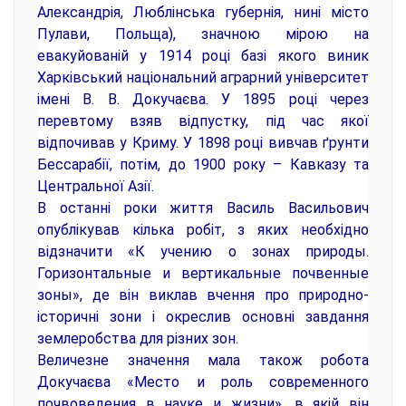
Александрія, Люблінська губернія, нині місто
Пулави, Польща), значною мірою на
евакуйованій у 1914 році базі якого виник
Харківський національний аграрний університет
імені В. В. Докучаєва. У 1895 році через
перевтому взяв відпустку, під час якої
відпочивав у Криму. У 1898 році вивчав ґрунти
Бессарабії, потім, до 1900 року – Кавказу та
Центральної Азії.
В останні роки життя Василь Васильович
опублікував кілька робіт, з яких необхідно
відзначити «К учению о зонах природы.
Горизонтальные и вертикальные почвенные
зоны», де він виклав вчення про природно-
історичні зони і окреслив основні завдання
землеробства для різних зон.
Величезне значення мала також робота
Докучаєва «Место и роль современного
почвоведения в науке и жизни», в якій він