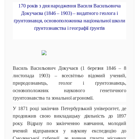
170 років з дня народження Василя Васильовича
Докучаєва (1846 – 1903) – видатного геолога і
ґрунтознавця, основоположника національної школи
ґрунтознавства і географії ґрунтів
Василь Васильович Докучаєв (1 березня 1846 – 8
листопада 1903) – всесвітньо відомий учений,
природознавець, геолог і ґрунтознавець,
основоположник наукового генетичного
ґрунтознавства та зональної агрономії.
У 1871 році закінчив Петербурзький університет, де
продовжив свою викладацьку діяльність до 1897
року. Відразу по закінченню навчання, молодий
вчений відправився у наукову експедицію до
Смоленської губернії, де вивчав ґрунти місцевих