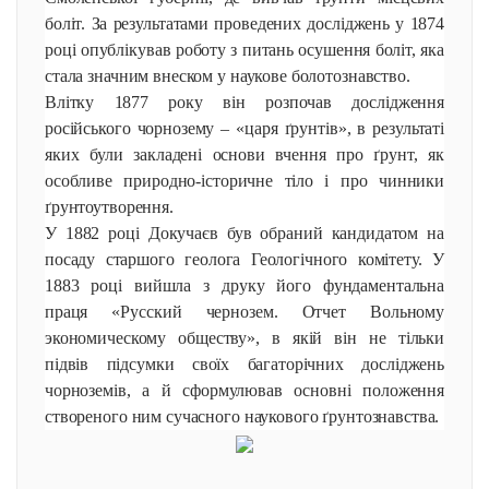
боліт. За результатами проведених досліджень у 1874
році опублікував роботу з питань осушення боліт, яка
стала значним внеском у наукове болотознавство.
Влітку 1877 року він розпочав дослідження
російського чорнозему – «царя ґрунтів», в результаті
яких були закладені основи вчення про ґрунт, як
особливе природно-історичне тіло і про чинники
ґрунтоутворення.
У 1882 році Докучаєв був обраний кандидатом на
посаду старшого геолога Геологічного комітету. У
1883 році вийшла з друку його фундаментальна
праця «Русский чернозем. Отчет Вольному
экономическому обществу», в якій він не тільки
підвів підсумки своїх багаторічних досліджень
чорноземів, а й сформулював основні положення
створеного ним сучасного наукового ґрунтознавства.