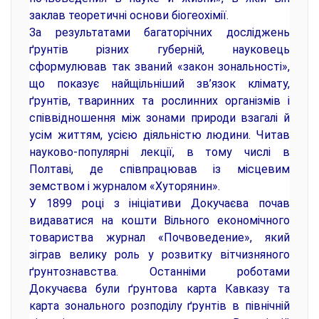
заклав теоретичні основи біогеохімії.
За результатами багаторічних досліджень
ґрунтів різних губерній, науковець
сформулював так званий «закон зональності»,
що показує найщільніший зв’язок клімату,
ґрунтів, тваринних та рослинних організмів і
співвідношення між зонами природи взагалі й
усім життям, усією діяльністю людини. Читав
науково-популярні лекції, в тому числі в
Полтаві, де співпрацював із місцевим
земством і журналом «Хуторянин».
У 1899 році з ініціативи Докучаєва почав
видаватися на кошти Вільного економічного
товариства журнал «Почвоведение», який
зіграв велику роль у розвитку вітчизняного
ґрунтознавства. Останніми роботами
Докучаєва були ґрунтова карта Кавказу та
карта зонального розподілу ґрунтів в північній