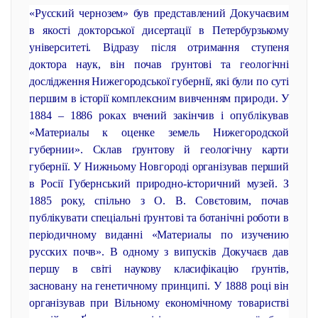
«Русский чернозем» був представлений Докучаєвим
в якості докторської дисертації в Петербурзькому
університеті. Відразу після отримання ступеня
доктора наук, він почав ґрунтові та геологічні
дослідження Нижегородської губернії, які були по суті
першим в історії комплексним вивченням природи. У
1884 – 1886 роках вчений закінчив і опублікував
«Материалы к оценке земель Нижегородской
губернии». Склав ґрунтову й геологічну карти
губернії. У Нижньому Новгороді організував перший
в Росії Губернський природно-історичний музей. З
1885 року, спільно з О. В. Совєтовим, почав
публікувати спеціальні ґрунтові та ботанічні роботи в
періодичному виданні «Материалы по изучению
русских почв». В одному з випусків Докучаєв дав
першу в світі наукову класифікацію ґрунтів,
засновану на генетичному принципі. У 1888 році він
організував при Вільному економічному товаристві