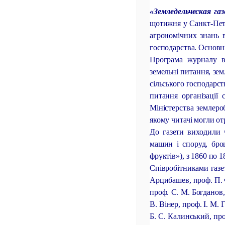
«Земледельческая га
щотижня у Санкт-Петер
агрономічних знань в
господарства. Основни
Програма журналу вк
земельні питання, зем
сільського господарст
питання організації 
Міністерства землеро
якому читачі могли от
До газети виходили ч
машин і споруд, бро
фруктів»), з 1860 по 
Співробітниками газет
Арцибашев, проф. П. 
проф. С. М. Богданов,
В. Вінер, проф. І. М. 
Б. С. Калинський, проф