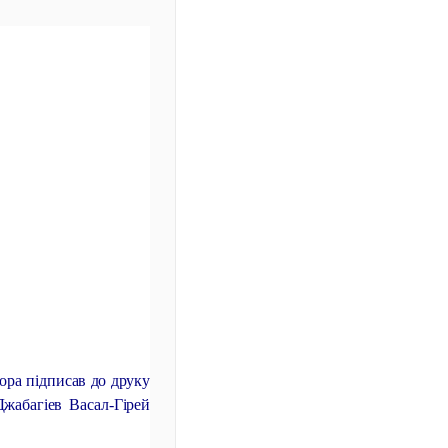
тора підписав до друку
Джабагіев Васал-Гірей