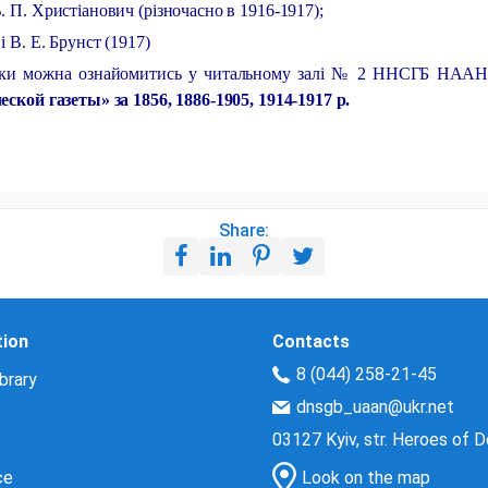
. П. Христіанович (різночасно в 1916-1917);
і В. Е. Брунст (1917)
авки можна ознайомитись у читальному залі № 2 ННСГБ НАА
ской газеты» за 1856, 1886-1905, 1914-1917 р.
Share:
tion
Contacts
8 (044) 258-21-45
brary
dnsgb_uaan@ukr.net
03127 Kyiv, str. Heroes of 
ce
Look on the map