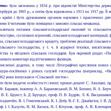
зета»
була заснована у 1834 р. при відомстві Міністерства держ
бурзі до 1905 р., а потім була відновлена з 1913 по 1917 рр. Ї
 країні і бути друкованим органом наукових і практичних діячі
ми її читачами були поміщики і заможні сільські мешканці.
лючала питання сільськогосподарської економії та сільськогос
леустрію, суспільної агрономії, сільськогосподарської кооперації, 
ва, сільськогосподарського кредиту, проблеми реалізації сільського
сільського господарства, у т. ч. й аграрної техніки, висвітлюва
бства та місцевих сільських господарів. Був окремий розділ «Пит
римати коментарі від вітчизняних фахівців.
исленні додатки, в тому числі Літографічні креслення нових 
шури-посібники з різних галузей господарства (наприклад, «Н
1862 роки випускався «Сільський листок».
и були видатні особистості і вчені: приват-доцент С. Аваліані, пр
Ф. Бараков, інженер А. А. Барановський, В. М. Бензин, В. А. Бер
 В. Е. Брунст, Б. Д. Бруцкус, проф. П. В. Будрін, Л. К. Васцишаков
Голдштейн, В. І. Гомілевський, К. І. Дебу, В.-Г. Е. Джабагієв, І. В.
. І. І. Калугін, Н. М. Катаєв, Н. І. Кічунов, проф. А. В. Ключаре