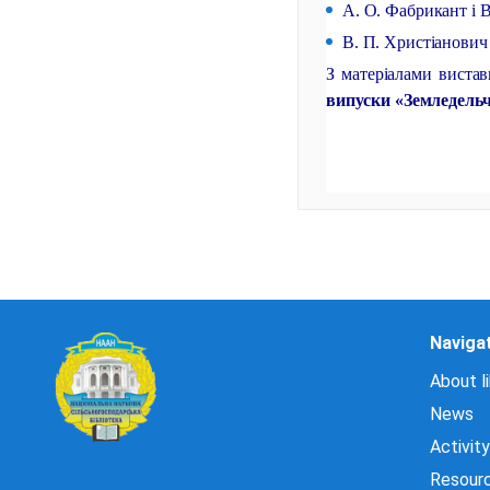
А. О. Фабрикант і В
В. П. Христіанович 
З матеріалами вист
випуски «Земледельче
Naviga
About li
News
Activity
Resour