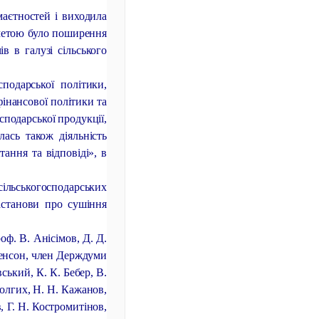
маєтностей і виходила
ї метою було поширення
в в галузі сільського
подарської політики,
фінансової політики та
сподарської продукції,
лась також діяльність
ання та відповіді», в
сільськогосподарських
астанови про сушіння
оф. В. Анісімов, Д. Д.
тенсон, член Держдуми
ський, К. К. Бебер, В.
 Долгих, Н. Н. Кажанов,
в, Г. Н. Костромитінов,