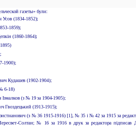
льческой газеты» були:
Усов (1834-1852);
853-1859);
пкін (1860-1864);
-1895)
;
7-1900);
ич Кудашев (1902-1904);
№ 6-18)
Ізмалков (з № 19 за 1904-1905);
ч Гвоздецький (1913-1915);
истианович (з № 36 1915-1916) [1], № 35 і № 42 за 1915 за редак
Пересвет-Солтан; № 16 за 1916 в друк за редактора підписав 