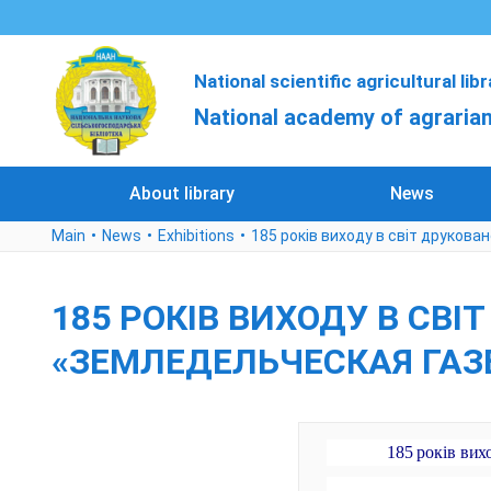
National scientific agricultural lib
National academy of agrarian
About library
News
Main
News
Exhibitions
185 років виходу в світ друков
185 РОКІВ ВИХОДУ В СВ
«ЗЕМЛЕДЕЛЬЧЕСКАЯ ГАЗ
185 років вих