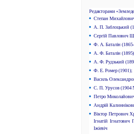
Редакторами «Земледе
Степан Михайлович 
А. П. Заблоцький (1
Сергій Павлович Ще
Ф. А. Баталін (1865
А. Ф. Баталін (1895)
А. Ф. Рудзький (189
Ф. Е. Ромер (1901);
Василь Олександров
С. П. Урусов (1904 
Петро Миколайович 
Андрій Калиннікови
Віктор Петрович Хр
Ігнатій Ігнатович 
Іжіевіч