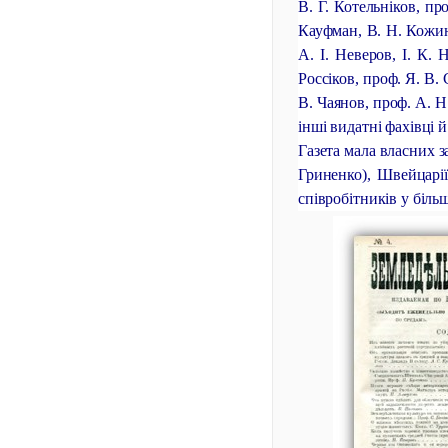
В. Г. Котельніков, пр
Кауфман, В. Н. Кожин
А. І. Неверов, І. К. 
Россіков, проф. Я. В.
В. Чаянов, проф. А. Н
інші видатні фахівці й
Газета мала власних з
Гриненко), Швейцарії
співробітників у більш