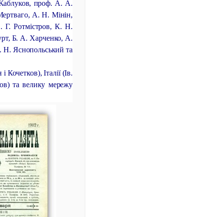
 Каблуков, проф. А. А.
ертваго, А. Н. Мінін,
. Г. Ротмістров, К. Н.
рт, Б. А. Харченко, А.
Л. Н. Яснопольський та
Кочетков), Італії (Ів.
цов) та велику мережу