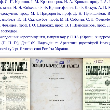
оф. С. П. Кравков, І. М. Красноперов, Н. А. Крюков, проф. І. А.
, князь Н. Н. Єнікеєв, Ф. Ф. Криштофович, Є. Ф. Ліскун, А. П. М
Недокучаев, проф. М. І. Придорогін, проф. Д. Н. Прянішніков, В
 Самойлов, Ю. Н. Скалозубов, проф. М. Н. Соболев, С. Л. Франкфу
. Челінцев, проф. І. О. Широких, проф. В. Г. Шапошніков, проф. 
 господарі.
акордонних кореспондентів, наприклад: у США (Кірсон, Андерсон і 
 (Н. Н. Ге), Данії (К. Надєждін та Аргентині (протоієрей Ізраз
ості губерній тогочасної Росії та України.