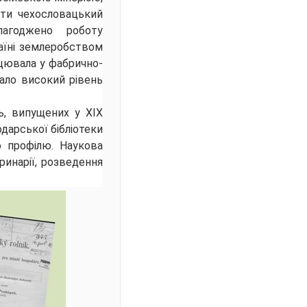
ти чехословацький
лагоджено роботу
раїні землеробством
ацювала у фабрично-
мало високий рівень
ь, випущених у XIX
дарської бібліотеки
 профілю. Наукова
ринарії, розведення