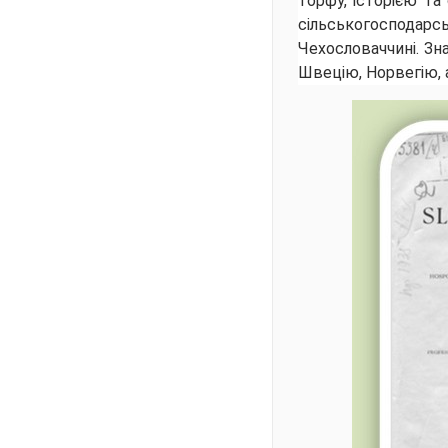
торфу, історією та
сільськогоспода
Чехословаччині. Зн
Швецію, Норвегію, 