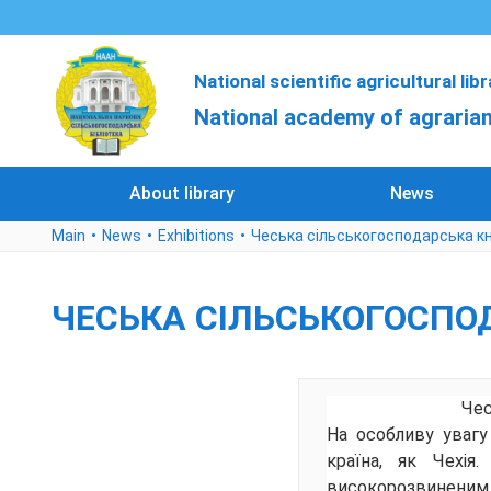
National scientific agricultural lib
National academy of agrarian
About library
News
Main
News
Exhibitions
Чеська сільськогосподарська кн
ЧЕСЬКА СІЛЬСЬКОГОСПОД
Чес
На особливу увагу
країна, як Чехія
високорозвиненим 