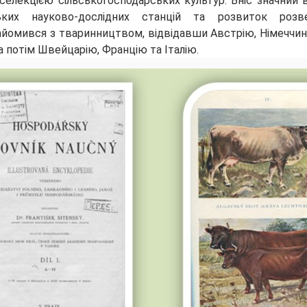
 селекцією сільськогосподарських культур. Вніс значний
рських науково-дослідних станцій та розвиток роз
айомився з тваринництвом, відвідавши Австрію, Німеччину
а потім Швейцарію, Францію та Італію.