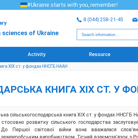
#Ukraine starts with you, remember!
8 (044) 258-21-45
rary
 sciences of Ukraine
Activity
Resource
ига XIX ст. у фондах ННСГБ НААН
АРСЬКА КНИГА XIX СТ. У Ф
ька сільськогосподарська книга XIX ст. у фондах ННСГБ 
 стосовно розвитку сільського господарства заслугову
. До Першої світової війни вона вважалася слов’
землеробським виробництвом. Тісний взаємозв’язок з Ро