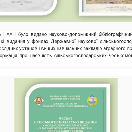
 НААН було видано науково-допоміжний бібліографічни
ькі видання у фондах Державної наукової сільськогоспод
слідних установ і вищих навчальних закладів аграрного пр
формація про наявність сільськогосподарських чеськомо