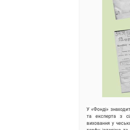
У «Фонді» знаходи
та експерта з сі
виховання у чеськ