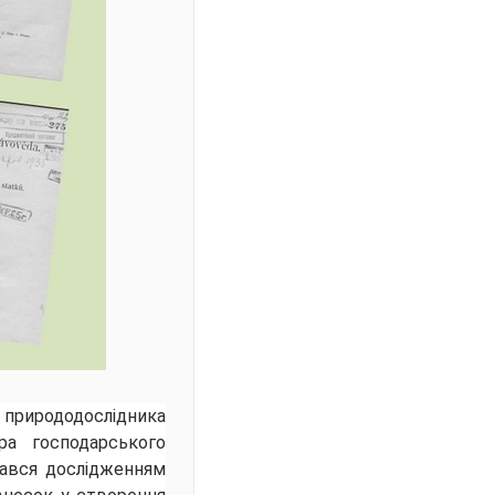
 природодослідника
ра господарського
мався дослідженням