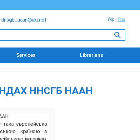
dnsgb_uaan@ukr.net
Укр
Eng
Services
Librarians
ОНДАХ ННСГБ НААН
НААН
є така європейська
янською країною з
сійською імперією,