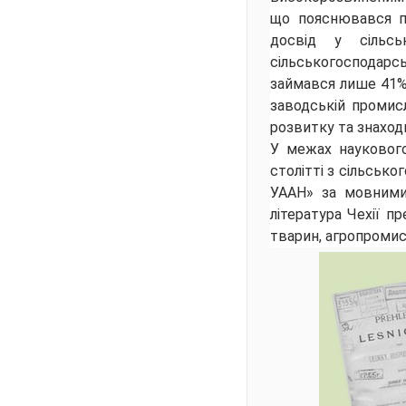
що пояснювався п
досвід у сільсь
сільськогосподарсь
займався лише 41% 
заводській промисл
розвитку та знаход
У межах наукового
столітті з сільськ
УААН» за мовними
література Чехії п
тварин, агропромис