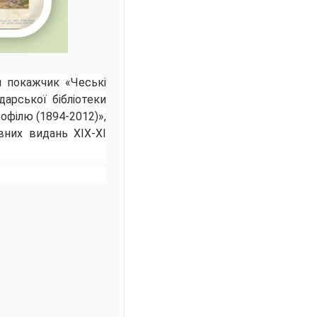
й покажчик «Чеські
арської бібліотеки
офілю (1894-2012)»,
вних видань XIX-XI