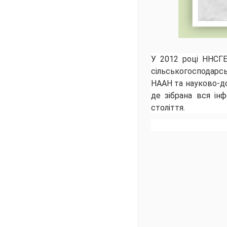
У 2012 році ННСГБ
сільськогосподарс
НААН та науково-до
де зібрана вся ін
століття.