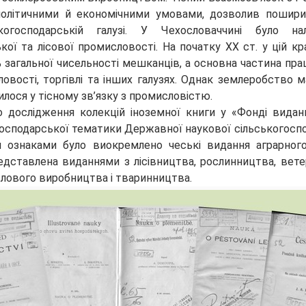
олітичними й економічними умовами, дозволив пошири
когосподарській галузі. У Чехословаччині було на
кої та лісової промисловості. На початку ХХ ст. у цій к
загальної чисельності мешканців, а основна частина пр
овості, торгівлі та інших галузях. Однак землеробство 
илося у тісному зв’язку з промисловістю.
 дослідження колекцій іноземної книги у «Фонді видан
огосподарської тематики Державної наукової сільськогоспо
 ознаками було виокремлено чеські видання аграрного
редставлена виданнями з лісівництва, рослинництва, вете
лового виробництва і тваринництва.