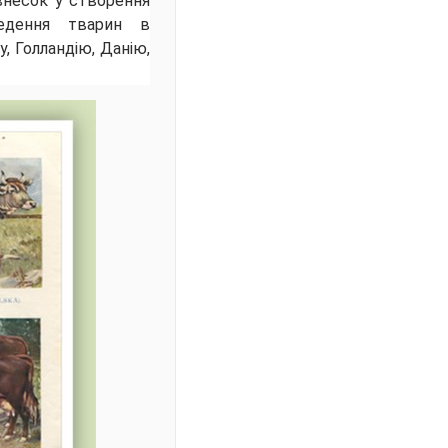
 внесок у створення
ведення тварин в
, Голландію, Данію,