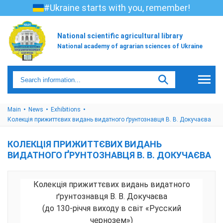
#Ukraine starts with you, remember!
National scientific agricultural library
National academy of agrarian sciences of Ukraine
Main
News
Exhibitions
Колекція прижиттєвих видань видатного ґрунтознавця В. В. Докучаєва
КОЛЕКЦІЯ ПРИЖИТТЄВИХ ВИДАНЬ
ВИДАТНОГО ҐРУНТОЗНАВЦЯ В. В. ДОКУЧАЄВА
Колекція прижиттєвих видань видатного
ґрунтознавця В. В. Докучаєва
(до 130-річчя виходу в світ «Русский
чернозем»)