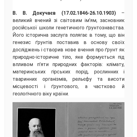
В. В. Докучаєв (17.02.1846-26.10.1903)
–
великий вчений зі світовим ім’ям, засновник
російської школи генетичного ґрунтознавства.
Його історична заслуга полягає в тому, що він
генезис ґрунтів поставив в основу своїх
досліджень і створив нове вчення про ґрунт як
природно-історичне тіло, яке формується під
впливом п’яти природних факторів: клімату,
материнських гірських порід, рослинних і
тваринних організмів, рельєфу та висоти
місцевості і ґрунтового, а частково й
геологічного віку країни.