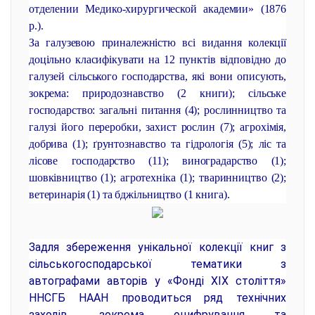
отделении Медико-хирургической академии» (1876
р.).
За галузевою приналежністю всі видання колекції
доцільно класифікувати на 12 пунктів відповідно до
галузей сільського господарства, які вони описують,
зокрема: природознавство (2 книги); сільське
господарство: загальні питання (4); рослинництво та
галузі його переробки, захист рослин (7); агрохімія,
добрива (1); ґрунтознавство та гідрологія (5); ліс та
лісове господарство (11); виноградарство (1);
шовківництво (1); агротехніка (1); тваринництво (2);
ветеринарія (1) та бджільництво (1 книга).
Задля збереження унікальної колекції книг з
сільськогосподарської тематики з
автографами авторів у «Фонді ХІХ століття»
ННСГБ НААН проводиться ряд технічних
заходів, зокрема оцифрування та