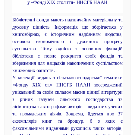
у «Фонді ХІХ століття» ННСГБ НААН
Бібліотечні фонди мають надзвичайну матеріальну та
духовну цінність. Інформація, що зберігається у
книгозбірнях, є історичним надбанням людства,
основою економічного і духовного прогресу
суспільства. Тому однією з основних функцій
бібліотеки є повне розкриття своїх фондів та
збереження для нащадків накопичених суспільством
книжкових багатств.
У колекції видань з сільськогосподарської тематики
«Фонду ХІХ ст.» ННСГБ НААН зосереджений
унікальний за своїм складом масив цінної літератури
з різних галузей сільського господарства та
лісівництва з автографами авторів – видатних учених
та громадських діячів. Зокрема, йдеться про 37
екземплярів книг та брошур, 6 з яких є
факсимільними виданнями рукописів таких авторів,