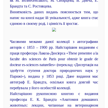
як М. Вознесенського, М. Сибірцева, В. Дейча, Е.
Брандта та С. Ростовцева.
Винятковість даних видань пояснюється тим, що
напис на книзі надає їй унікальності, адже книга стає
єдиною в своєму роді, і цінність її зростає.
Часовими межами даної колекції з автографами
авторів є 1853 – 1900 рр. Найстарішим виданням є
праця професора Лакоза-Дюсіерса «These presentee a la
faculte des sciences de Paris pour obtenir le grade de
docteur es-sciences naturelles» (переклад «Дисертація на
здобуття ступеня доктора природничих наук у
Парижі»), видана у 1853 році. Дане видання має
автограф Е. Брандта, оскільки книга довгий час
перебувала у його особистій колекції.
Найстарішою рукописною книгою є видання
професора Е. К. Брандта «Анатомия домашних
животных: лекции, читанные на ветеринарном