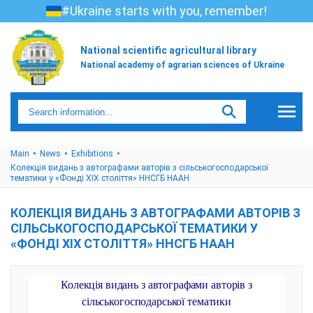
#Ukraine starts with you, remember!
National scientific agricultural library
National academy of agrarian sciences of Ukraine
Main
News
Exhibitions
Колекція видань з автографами авторів з сільськогосподарської
тематики у «Фонді ХІХ століття» ННСГБ НААН
КОЛЕКЦІЯ ВИДАНЬ З АВТОГРАФАМИ АВТОРІВ З
СІЛЬСЬКОГОСПОДАРСЬКОЇ ТЕМАТИКИ У
«ФОНДІ ХІХ СТОЛІТТЯ» ННСГБ НААН
Колекція видань з автографами авторів з
сільськогосподарської тематики