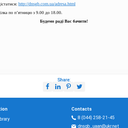
http://dnsgb.com.ua/adresa.html
дістатися:
лка по п’ятницю з 9.00 до 18.00.
Будемо раді Вас бачити!
Share:
tion
Contacts
8 (044) 258-21-45
brary
dnsgb_uaan@ukr.net