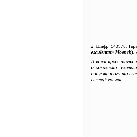
2. Шифр: 543970. Тар
esculentum Moench
)
:
В книзі представлена 
особливості еволюц
популяційного та еко
селекції гречки.