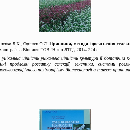
Принципи, методи і досягнення селекці
аненко Л.К., Яцишен О.Л.
 монографія. Вінниця: ТОВ "Нілан-ЛТД", 2014. 224 с.
унікальна цінність унікальна цінність культури її ботанічна кл
ійні проблеми розвитку селекції, генетики, системи роз
лого-географічного поліморфізму біотехнології а також принцип