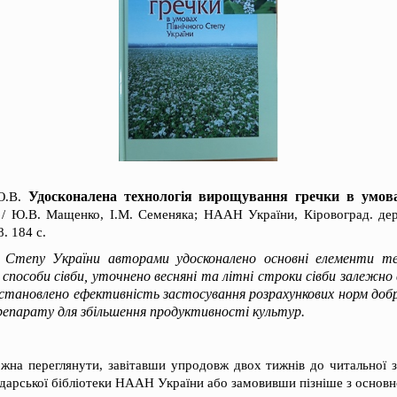
Удосконалена технологія вирощування гречки в умов
Ю.В.
 / Ю.В. Мащенко, І.М. Семеняка; НААН України, Кіровоград. держ.
. 184 с.
 Степу України авторами удосконалено основні елементи те
способи сівби, уточнено весняні та літні строки сівби залежно 
становлено ефективність застосування розрахункових норм добр
препарату для збільшення продуктивності культур.
ожна переглянути, завітавши упродовж двох тижнів до читальної 
одарської бібліотеки НААН України або замовивши пізніше з основ