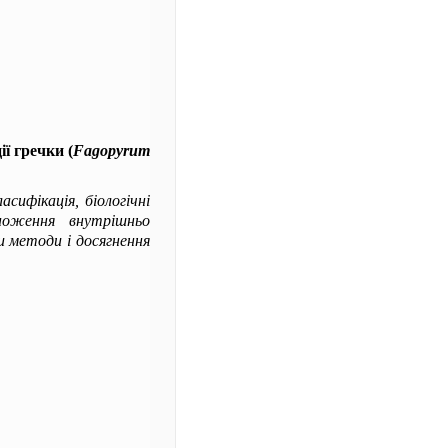
ї гречки (
Fagopyrum
асифікація, біологічні
множення внутрішньо
и методи і досягнення