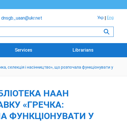
dnsgb_uaan@ukr.net
Укр
Eng
Services
Librarians
ка, селекція і насінництво», що розпочала функціонувати у
БЛІОТЕКА НААН
ВКУ «ГРЕЧКА:
ЛА ФУНКЦІОНУВАТИ У