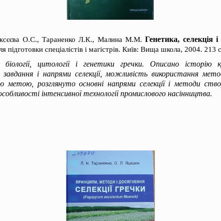
Генетика, селекція 
ксєєва О.С., Тараненко Л.К., Малина М.М.
я підготовки спеціалістів і магістрів. Київ: Вища школа, 2004. 213 с
 біології, цитології і генетики гречки. Описано історію к
і завдання і напрями селекції, можливість використання мето
ою метою, розглянуто основні напрями селекції і методи ств
 особливості інтенсивної технології промислового насінництва.