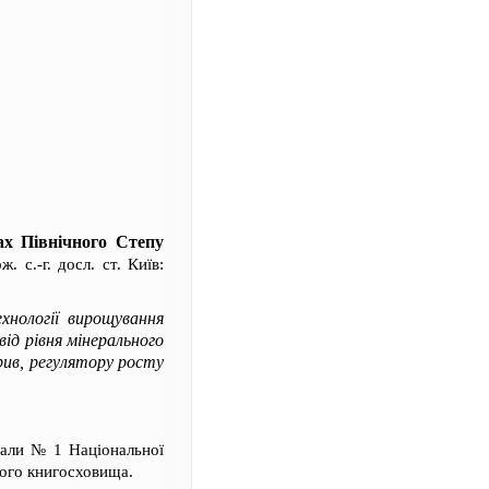
ах Північного Степу
 с.-г. досл. ст. Київ:
хнології вирощування
від рівня мінерального
ив, регулятору росту
зали № 1 Національної
ного книгосховища.