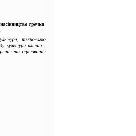
і насінництво гречки
:
.
ультури, технологію
ду культури клітин і
орення та оцінювання