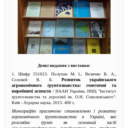
Деякі видання з виставки:
1. Шифр 551023. Полупан М. І., Величко В. А.,
Розвиток українського
Соловей В. Б.
агрономічного ґрунтознавства: генетичні та
виробничі аспекти
/ НААН України, ННЦ "Інститут
ґрунтознавства та агрохімії ім. О.Н. Соколовського".
Київ : Аграрна наука, 2015. 400 с.
Монографію присвячено становленню і розвитку
агрономічного ґрунтознавства в Україні, яке
розглядає ґрунт як основний засіб