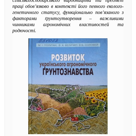
сільськогосподарського виробництва та предмет
праці обов’язково в контексті його певного еколого-
генетичного статусу, функціонально пов’язаного з
факторами ґрунтоутворення – важливими
чинниками агрономічних властивостей та
родючості.