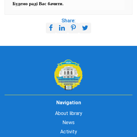
Будемо раді Вас бачити.
Share:
Navigation
About library
News
Activity