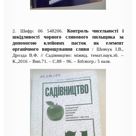
Контроль чисельності і
2. Шифр: 06 548206.
шкідливості чорного сливового пильщика за
допомогою клейових пасток як елемент
органічного вирощування сливи
/ Шевчук І.В.,
Дрозда В.Ф. // Садівництво: міжвід. темат.наук.зб. –
К.,2016 – Вип.71. – С.88 – 96. – Бібліогр.: 5 назв.