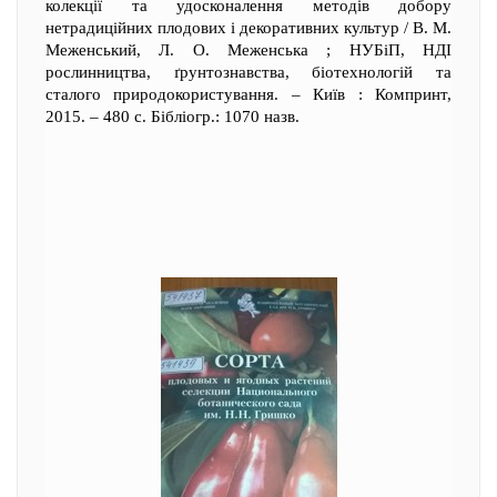
колекції та удосконалення методів добору
нетрадиційних плодових і декоративних культур / В. М.
Меженський, Л. О. Меженська ; НУБіП, НДІ
рослинництва, ґрунтознавства, біотехнологій та
сталого природокористування. – Київ : Компринт,
2015. – 480 с. Бібліогр.: 1070 назв.