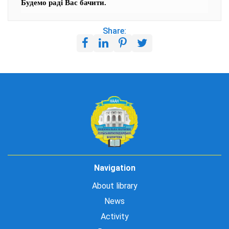
Будемо раді Вас бачити.
Share:
Navigation
About library
News
Activity