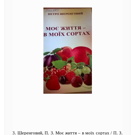
3. Шеренговий, П. З. Моє життя – в моїх сортах / П. З.