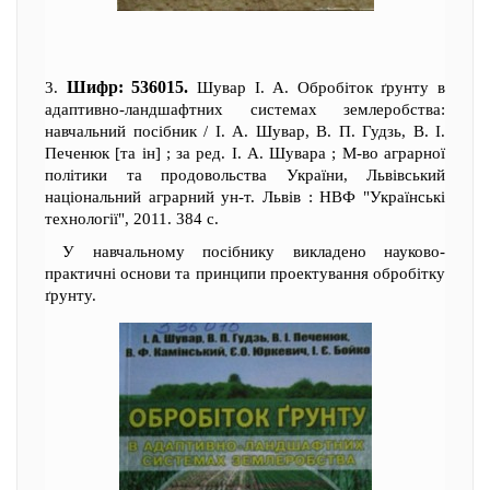
Шифр: 536015.
3.
Шувар І. А. Обробіток ґрунту в
адаптивно-ландшафтних системах землеробства:
навчальний посібник / І. А. Шувар, В. П. Гудзь, В. І.
Печенюк [та ін] ; за ред. І. А. Шувара ; М-во аграрної
політики та продовольства України, Львівський
національний аграрний ун-т. Львів : НВФ "Українські
технології", 2011. 384 с.
У навчальному посібнику викладено науково-
практичні основи та принципи проектування обробітку
ґрунту.