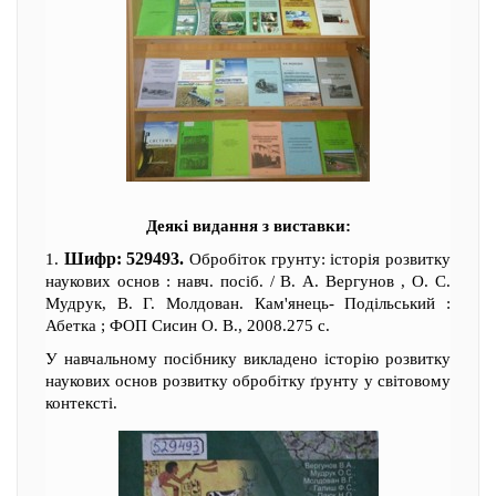
Деякі видання з виставки:
Шифр: 529493.
1.
Обробіток грунту: історія розвитку
наукових основ : навч. посіб. / В. А. Вергунов , О. С.
Мудрук, В. Г. Молдован. Кам'янець- Подільський :
Абетка ; ФОП Сисин О. В., 2008.275 с.
У навчальному посібнику викладено історію розвитку
наукових основ розвитку обробітку ґрунту у світовому
контексті.