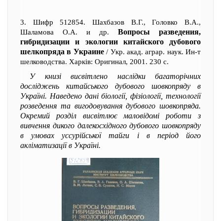
3. Шифр 512854. Шахбазов В.Г., Головко В.А.,
Вопросы разведения,
Шаламова О.А. и др.
гибридизации и экологии китайского дубового
шелкопряда в Украине
/ Укр. акад. аграр. наук. Ин-т
шелководства. Харків: Оригинал, 2001. 230 с.
У книзі висвітлено наслідки багаторічних
досліджень китайського дубового шовкопряду в
Україні. Наведено дані біології, фізіології, технології
розведення та вигодовування дубового шовкопряда.
Окремий розділ висвітлює маловідомі роботи з
вивчення дикого далекосхідного дубового шовкопряду
в умовах уссурійської тайги і в період його
акліматизації в Україні.