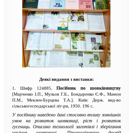
Деякі видання з виставки:
Посібник по шовківництву
1. Шифр 124885.
[Марченко І.П., Мульов Г.Б., Бондаренко Є.Ф., Мамон
П.М., Меклен-Бурцева Т.А.]. Київ: Держ. вид-во
сільськогосподарської літ-ри, 1950. 196 с.
У посібнику наведено дані стосовно впливу зовнішніх
умов на розвиток шовковиці, ріст і розвиток
гусениць. Описано технології заготівлі і зберігання
насіння шовковиці. Проаналізовано досвід