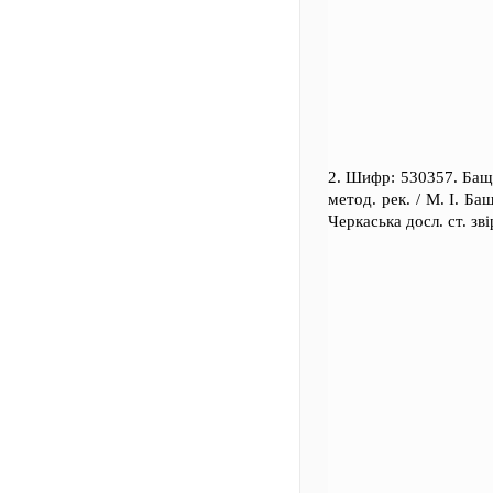
2. Шифр: 530357. Бащ
метод. рек. / М. І. Ба
Черкаська досл. ст. звір