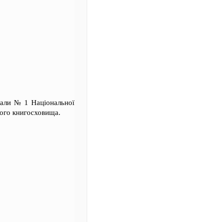
зали № 1 Національної
ного книгосховища.