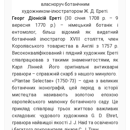
власноруч ботанічним
художником-ілюстратором Ж. Д. Ереті.
Георг Діонісій Ереті
(30 січня 1708 р. – 9
вересня 1770 р.) – німецький ботанік і
ентомолог, більш відомий як видатний
ботанічний ілюстратор XVIII століття, член
Королівського товариства в Англії з 1757 р.
Висококваліфікований і плідний художник Ереті
співпрацював з такими знаменитостями, як
Карл Лінней. Його оригінальні антикварні
гравюри – справжній скарб з нашого минулого.
«Plantae Selectae» (1750-73) – одна з великих
ботанічних іконографій, цей період в історії
мистецтва називають золотою епохою
європейського малюнку ботанічного саду. Це
приклад співпраці трьох життєво важливих
складових: чудового художника G. D. Ehret,
гравюра найвищої якості J. J. Haid та освіченого
і багатого покровителя, лікаря C. J. Trew.