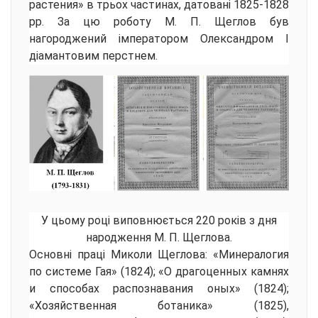
растения» в трьох частинах, датовані 1825-1828
рр. За цю роботу М. П. Щеглов був
нагороджений імператором Олександром I
діамантовим перстнем.
У цьому році виповнюється 220 років з дня
народження М. П. Щеглова.
Основні праці Миколи Щеглова: «Минералогия
по системе Гая» (1824); «О драгоценных камнях
и способах распознавания оных» (1824);
«Хозяйственная ботаника» (1825),