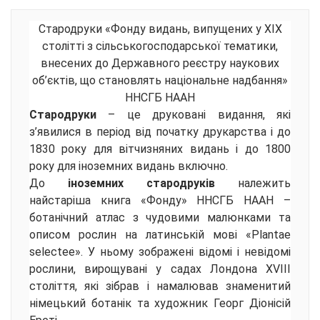
Стародруки «Фонду видань, випущених у XIX
столітті з сільськогосподарської тематики,
внесених до Державного реєстру наукових
об’єктів, що становлять національне надбання»
ННСГБ НААН
Стародруки
– це друковані видання, які
з’явилися в період від початку друкарства і до
1830 року для вітчизняних видань і до 1800
року для іноземних видань включно.
До
іноземних стародруків
належить
найстаріша книга «Фонду» ННСГБ НААН –
ботанічний атлас з чудовими малюнками та
описом рослин на латинській мові «Plantae
selectee». У ньому зображені відомі і невідомі
рослини, вирощувані у садах Лондона XVIII
століття, які зібрав і намалював знаменитий
німецький ботанік та художник Георг Діонісій