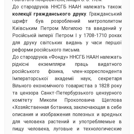
До стародруків ННСГБ НААН належать також
колекції гражданського друку
. Гражданський
шрифт був розроблений митрополитом
Київським Петром Могилою та введений у
Російській імперії Петром I у 1708-1710 роках
для друку світських видань у часи першої
реформи російського письма.
До стародруків «Фонду» ННСГБ НААН належать
рідкісні екземпляри праць видатного
російського фізика, член-корреспондента
Імператорської академії наук, секретаря
Вільного економічного товариства з 1828 року
та цензора Санкт-Петербурзького цензурного
комітету Миколи Прокоповича Щеглова
«Хозяйственная ботаника, заключающая в себе
описания и изображения полезных и вредных
для человека растений и употребляемые в
пищу человека, луговые и технологические