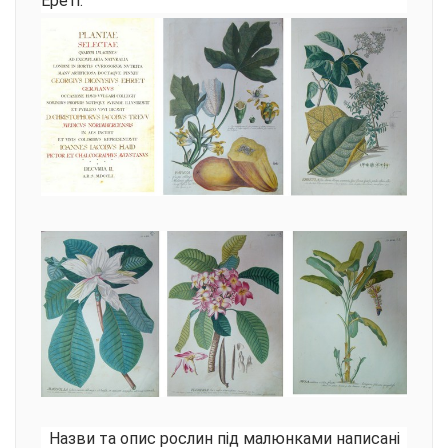
Ереті.
Назви та опис рослин під малюнками написані