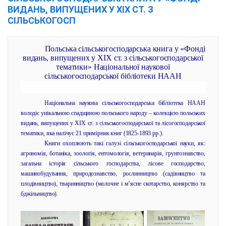
ВИДАНЬ, ВИПУЩЕНИХ У ХІХ СТ. З
СІЛЬСЬКОГОСП
Польська сільськогосподарська книга у «Фонді
видань, випущених у ХІХ ст. з сільськогосподарської
тематики» Національної наукової
сільськогосподарської бібліотеки НААН
Національна наукова сільськогосподарська бібліотека НААН
володіє унікальною спадщиною польського народу – колекцією польських
видань, випущених у ХІХ ст. з сільськогосподарської та лісогосподарської
тематики, яка налічує 21 примірник книг (1825-1893 рр.).
Книги охоплюють такі галузі сільськогосподарської науки, як:
агрономія, ботаніка, зоологія, ентомологія, ветеринарія, грунтознавство,
загальна історія сільського господарства, лісове господарство,
машинобудування, природознавство, рослинництво (садівництво та
плодівництво), тваринництво (молочне і м’ясне скотарство, конярство та
бджільництво).