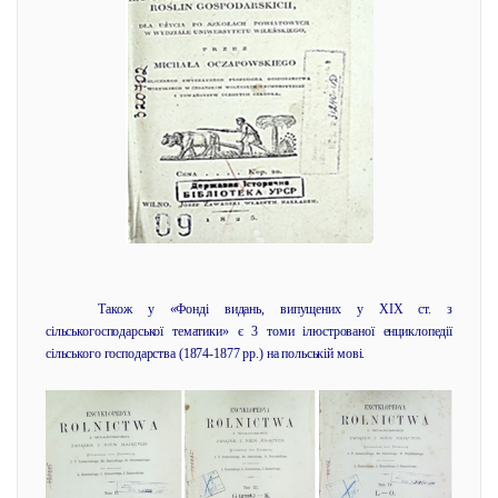
Також у «Фонді видань, випущених у ХІХ ст. з
сільськогосподарської тематики» є 3 томи ілюстрованої енциклопедії
сільського господарства (1874-1877 рр.) на польській мові.