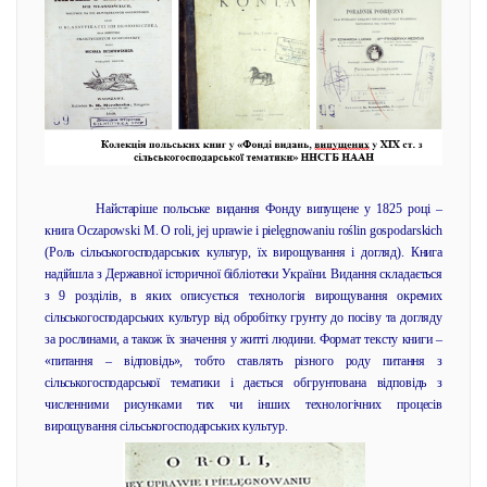
Найстаріше польське видання Фонду випущене у 1825 році –
книга Oczapowski M. O roli, jej uprawie i pielęgnowaniu roślin gospodarskich
(Роль сільськогосподарських культур, їх вирощування і догляд). Книга
надійшла з Державної історичної бібліотеки України. Видання складається
з 9 розділів, в яких описується технологія вирощування окремих
сільськогосподарських культур від обробітку грунту до посіву та догляду
за рослинами, а також їх значення у житті людини. Формат тексту книги –
«питання – відповідь», тобто ставлять різного роду питання з
сільськогосподарської тематики і дається обгрунтована відповідь з
численними рисунками тих чи інших технологічних процесів
вирощування сільськогосподарських культур.