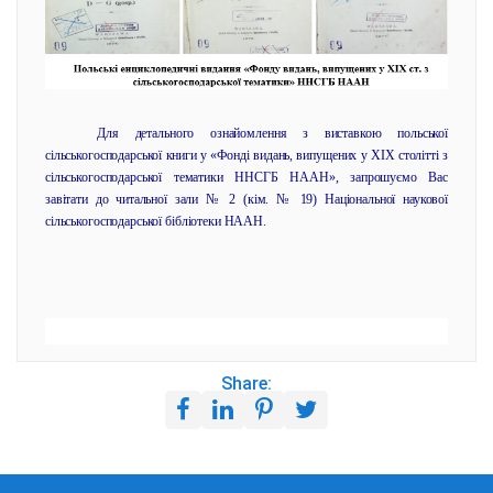
Для детального ознайомлення з виставкою польської
сільськогосподарської книги у «Фонді видань, випущених у ХІХ столітті з
сільськогосподарської тематики ННСГБ НААН», запрошуємо Вас
завітати до читальної зали № 2 (кім. № 19) Національної наукової
сільськогосподарської бібліотеки НААН.
Share: