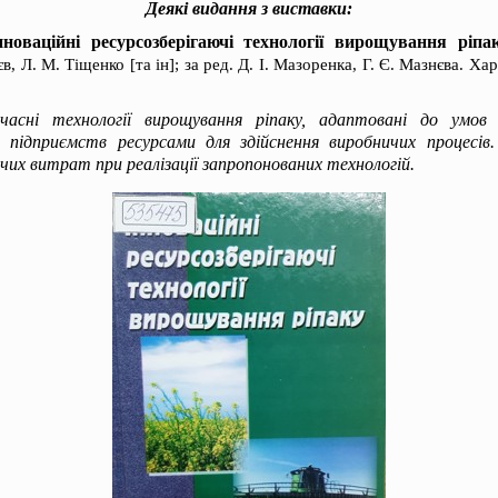
Деякі видання з виставки:
нноваційні ресурсозберігаючі технології вирощування ріпа
в, Л. М. Тіщенко [та ін]; за ред. Д. І. Мазоренка, Г. Є. Мазнєва. Ха
часні технології вирощування ріпаку, адаптовані до умов 
их підприємств ресурсами для здійснення виробничих процесів.
их витрат при реалізації запропонованих технологій.