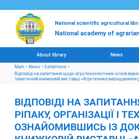
National scientific agricultural lib
National academy of agrarian
About library
News
Main
News
Exhibitions
Відповіді на запитання щодо агротехнологічних основ виро
тематичній книжковій виставці «Агротехніка вирощування р
ВІДПОВІДІ НА ЗАПИТАН
РІПАКУ, ОРГАНІЗАЦІЇ І 
ОЗНАЙОМИВШИСЬ ІЗ ДО