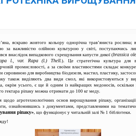
АГРОТЕХНІКА ВИРОЩУВАННЯ 
м’яна, яскраво жовтого кольору однорічна трав’яниста рослина; 
ою за важливістю олійною культурою у світі, поступаючись ли
brassica ole
ився внаслідок випадкового схрещування капусти дикої (
apa l., var. Rapa (l.) Thell.
). Це стратегічна культура для в
рчовій промисловості, а за своїми властивостями складає конкуре
ти сировиною для виробництва біодизеля, мастил, пластику, застосо
аку також виділяють два види смол, які використовуються у в
ра, окрім усього, є ще й одним із найкращих медоносів, оскільки 
ого гектара ріпаку можна отримати до 100 кг меду.
я щодо агротехнологічних основ вирощування ріпаку, організації
ти, ознайомившись з документами, представленими на тематичні
ування ріпаку»
, що функціонує у читальній залі № 1 бібліотеки.
яду!