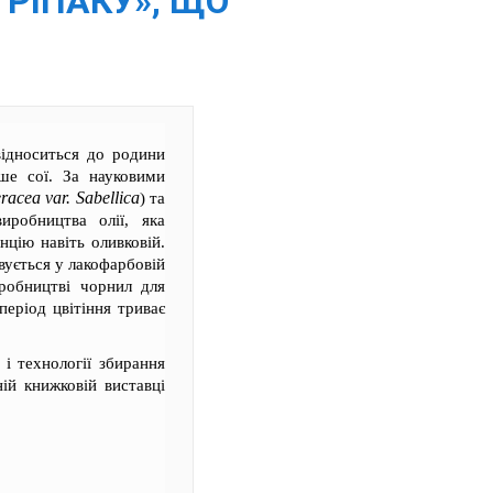
РІПАКУ», ЩО
відноситься до родини
ше сої. За науковими
racea var. Sabellica
) та
иробництва олії, яка
нцію навіть оливковій.
вується у лакофарбовій
иробництві чорнил для
період цвітіння триває
 і технології збирання
й книжковій виставці