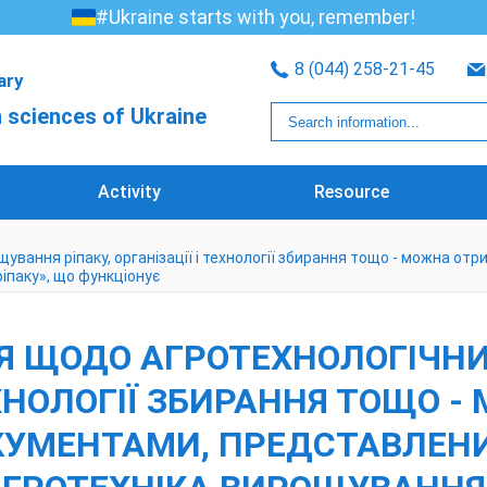
#Ukraine starts with you, remember!
8 (044) 258-21-45
rary
 sciences of Ukraine
Activity
Resource
щування ріпаку, організації і технології збирання тощо - можна о
іпаку», що функціонує
НЯ ЩОДО АГРОТЕХНОЛОГІЧН
ТЕХНОЛОГІЇ ЗБИРАННЯ ТОЩО 
КУМЕНТАМИ, ПРЕДСТАВЛЕН