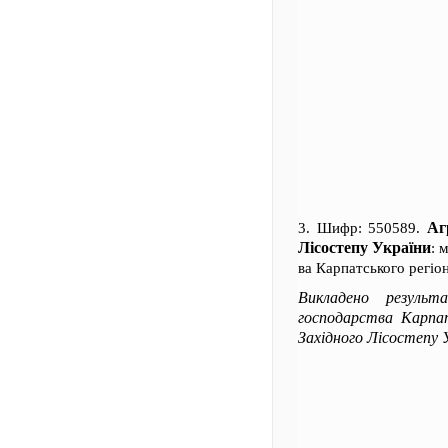
Аг
3. Шифр: 550589.
Лісостепу України
: 
ва Карпатського регіон
Викладено результ
господарства Карпат
Західного Лісостепу 