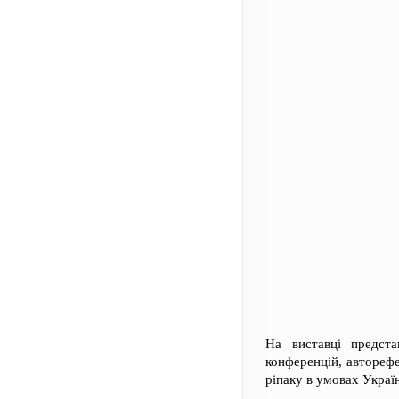
На виставці предст
конференцій, автореф
ріпаку в умовах Украї