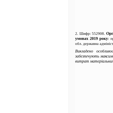
Орг
2. Шифр: 552908.
умовах 2019 року
: 
обл. державна адмініс
Викладено особливо
забезпечують максимал
витрат матеріальних