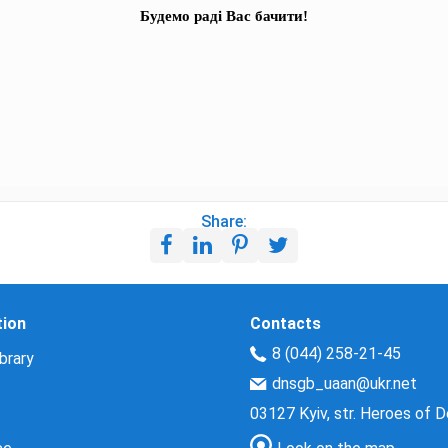
Будемо раді Вас бачити!
Share:
tion
Contacts
8 (044) 258-21-45
brary
dnsgb_uaan@ukr.net
03127 Kyiv, str. Heroes of 