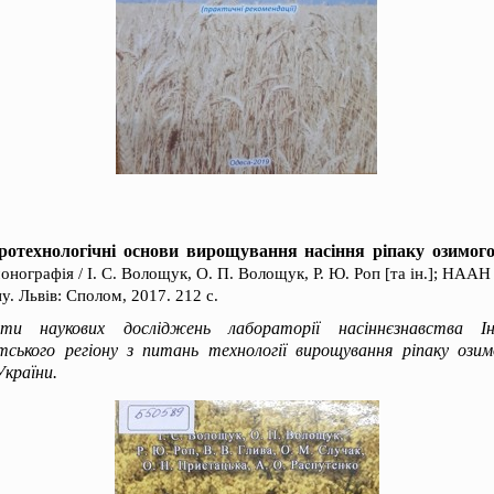
ротехнологічні основи вирощування насіння ріпаку озимого
монографія / І. С. Волощук, О. П. Волощук, Р. Ю. Роп [та ін.]; НААН У
у. Львів: Сполом, 2017. 212 с.
ати наукових досліджень лабораторії насіннєзнавства Ін
ського регіону з питань технології вирощування ріпаку озим
України.