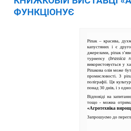
КНИЖКОВІЙ ВИСТАВЦІ «
ФУНКЦІОНУЄ
Ріпак – красива, дух
капустяних і є друг
джерелами, ріпак з’яв
brassica r
турнепсу (
використовується у ха
Ріпакова олія може бу
промисловості. З ріп
поліграфії. Ця культу
понад 30 днів, і з одн
Відповіді на запитанн
тощо - можна отрима
«Агротехніка вирощ
Запрошуємо до перегл