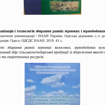
анізація і технологія збирання ранніх зернових і зернобобови
практичні рекомендації / НААН України, Одеська державна с.-г. до
трація. Одеса: ОДСДС НААН, 2019. 41 с.
сті збирання ранніх зернових колосових, зернобобових кул
ьний збір сільськогосподарської продукції зі збереження якості н
 та енергетичних ресурсів.