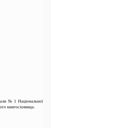
зали № 1 Національної
ного книгосховища.