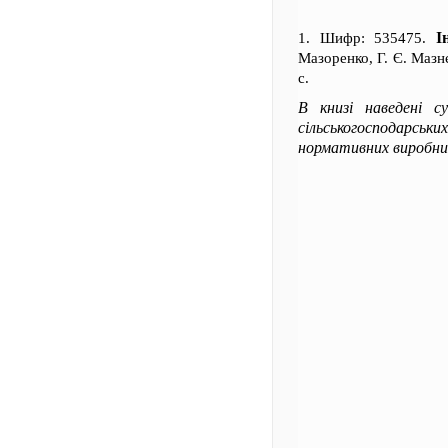
І
1. Шифр: 535475.
Мазоренко, Г. Є. Мазнє
с.
В книзі наведені су
сільськогосподарськ
нормативних виробнич