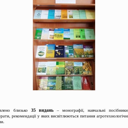
35 видань
авлено близько
– монографії, навчальні посібники
ерати, рекомендації у яких висвітлюються питання агротехнологіч
ни.