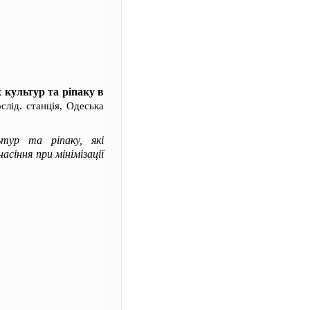
х культур та ріпаку в
слід. станція, Одеська
ьтур та ріпаку, які
асіння при мінімізації