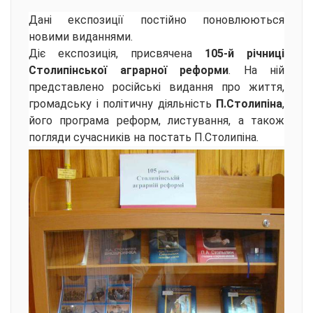
Дані експозиції постійно поновлюються
новими виданнями.
Діє експозиція, присвячена
105-й річниці
Столипінської аграрної реформи
. На ній
представлено російські видання про життя,
громадську і політичну діяльність
П.Столипіна
,
його програма реформ, листування, а також
погляди сучасників на постать П.Столипіна.