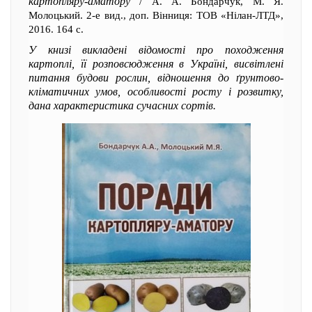
картопляру-аматору
/ А. А. Бондарчук, М. Я.
Молоцький. 2-е вид., доп. Вінниця: ТОВ «Нілан-ЛТД»,
2016. 164 с.
У книзі викладені відомості про походження
картоплі, її розповсюдження в Україні, висвітлені
питання будови рослин, відношення до ґрунтово-
кліматичних умов, особливості росту і розвитку,
дана характеристика сучасних сортів.