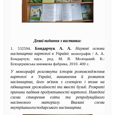
Деякі видання з виставки:
Бондарчук А. А.
Наукові основи
1. 532594.
насінництва картоплі в Україні
: монографія / А. А.
Бондарчук; наук. ред. М. Я. Молоцький. К.:
Білоцерківська книжкова фабрика, 2010. 400 с.
У монографії розглянута історія розповсюдження
картоплі в Україні, виникнення й розвиток
насінництва, його зв'язок з селекцією і вплив на
підвищення урожайності та якості бульб. Розкриті
причини падіння продуктивності картоплі. Наведені
схеми створення еліти та репродукційного
насіннєвого матеріалу. Вказані схеми
внутрішньогосподарського насінництва.