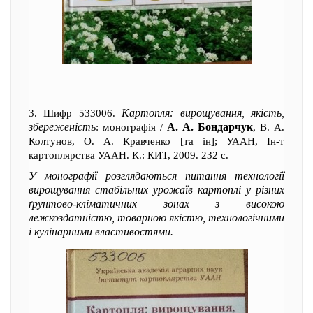
Картопля: вирощування, якість,
3. Шифр 533006.
збереженість
А. А. Бондарчук
: монографія /
, В. А.
Колтунов, О. А. Кравченко [та ін]; УААН, Ін-т
картоплярства УААН. К.: КИТ, 2009. 232 с.
У монографії розглядаються питання технології
вирощування стабільних урожаїв картоплі у різних
ґрунтово-кліматичних зонах з високою
лежкоздатністю, товарною якістю, технологічними
і кулінарними властивостями.