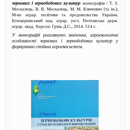
зернових і зернобобових культур
: монографія / Т. З.
Москалець, В. В. Москалець, М. М. Ключевич [та ін.];
М-во аграр. політики та продовольства України,
Білоцерківський нац. аграр. ун-т, Полтавська держ.
аграр. акад. Херсон: Грінь Д.С., 2014. 514 с.
У монографії розглянуто значення, агроекологічні
особливості зернових і зернобобових культур у
формуванні стійких агроекосистем.