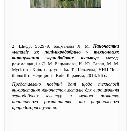
Наночастки
2. Шифр: 552979. Бацманова Л. М.
металів як полімікродобриво у технологіях
вирощування зернобобових культур
: метод.
рекомендації / Л. М. Бацманова, Н. Ю. Таран, М. М.
Мусієнко; Київ. нац. ун-т ім. Т. Шевченка, ННЦ "Ін-т
біології та медицини". Київ: Каравела, 2018. 96 с.
Представлено новітні дані щодо технології
використання наночасток металів для вирощування
зернобобових культур з метою розвитку
адаптивного рослинництва та раціонального
природокористування.