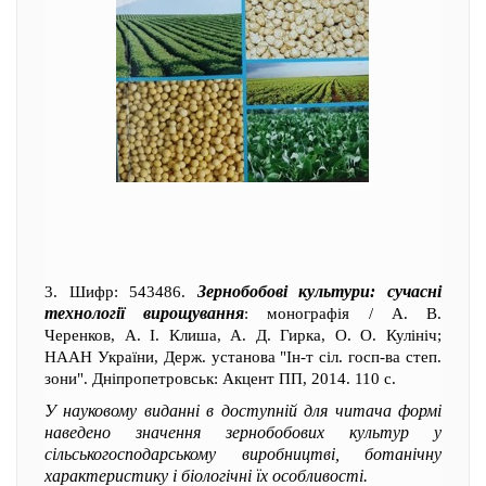
Зернобобові культури: сучасні
3. Шифр: 543486.
технології вирощування
: монографія / А. В.
Черенков, А. І. Клиша, А. Д. Гирка, О. О. Кулініч;
НААН України, Держ. установа "Ін-т сіл. госп-ва степ.
зони". Дніпропетровськ: Акцент ПП, 2014. 110 с.
У науковому виданні в доступній для читача формі
наведено значення зернобобових культур у
сільськогосподарському виробництві, ботанічну
характеристику і біологічні їх особливості.