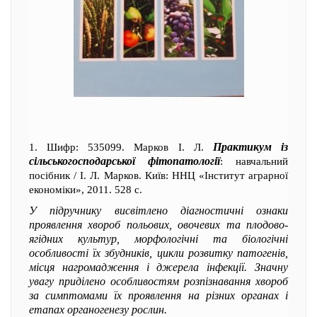
Практикум із
1. Шифр: 535099. Марков І. Л.
сільськогосподарської фітопатології
: навчальний
посібник / І. Л. Марков. Київ: ННЦ «Інститут аграрної
економіки», 2011. 528 с.
У підручнику висвітлено діагностичні ознаки
проявлення хвороб польових, овочевих та плодово-
ягідних культур, морфологічні та біологічні
особливості їх збудників, цикли розвитку патогенів,
місця нагромадження і джерела інфекції. Значну
увагу приділено особливостям розпізнавання хвороб
за симптомами їх проявлення на різних органах і
етапах органогенезу рослин.