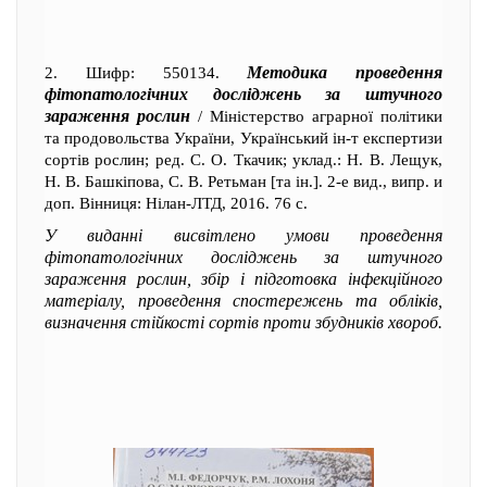
Методика проведення
2. Шифр: 550134.
фітопатологічних досліджень за штучного
зараження рослин
/ Міністерство аграрної політики
та продовольства України, Український ін-т експертизи
сортів рослин; ред. С. О. Ткачик; уклад.: Н. В. Лещук,
Н. В. Башкіпова, С. В. Ретьман [та ін.]. 2-е вид., випр. и
доп. Вінниця: Нілан-ЛТД, 2016. 76 с.
У виданні висвітлено умови проведення
фітопатологічних досліджень за штучного
зараження рослин, збір і підготовка інфекційного
матеріалу, проведення спостережень та обліків,
визначення стійкості сортів проти збудників хвороб.