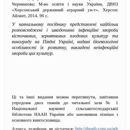
Чернишова; М-во освіти і науки України, ДВНЗ
«Херсонський державний аграрний ун-т». Херсон:
Айлант, 2014. 96 с.
У навчальному посібнику представлені найбільш
розповсюджені і шкодочинні інфекційні хвороби
кісточкових, зерняткових плодових культур та
винограду на Півдні Україні, надані біоекологічні
особливості їх розвитку, викладені неінфекційні
хвороби цих культур.
Ці та інші видання можна переглянути, завітавши
упродовж двох тижнів до читальної зали № 1
Національної наукової сільськогосподарської
бібліотеки НААН України або замовивши пізніше з
основного книгосховища.
http://dnsgb.com.ua/adr
Адреса, телефони, як дістатися: