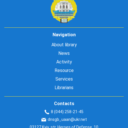
Navigation
About library
News
Activity
Resource
Services
Librarians
Contacts
8 (044) 258-21-45
dnsgb_uaan@ukr.net
03127 Kyiv, str. Heroes of Defense, 10