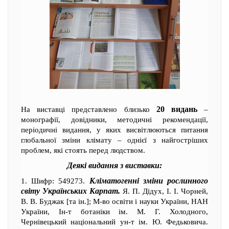
20 видань
На виставці представлено близько
–
монографії, довідники, методичні рекомендації,
періодичні видання, у яких висвітлюються питання
глобальної зміни клімату – однієї з найгостріших
проблем, які стоять перед людством.
Деякі видання з виставки:
Кліматогенні зміни рослинного
1. Шифр: 549273.
світу Українських Карпат.
Я. П. Дідух, І. І. Чорней,
В. В. Буджак [та ін.]; М-во освіти і науки України, НАН
України, Ін-т ботаніки ім. М. Г. Холодного,
Чернівецький національний ун-т ім. Ю. Федьковича.