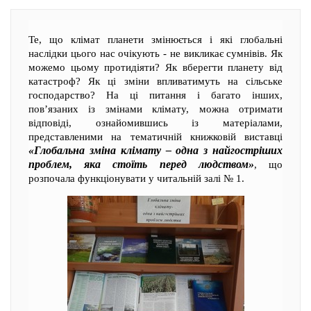
Те, що клімат планети змінюється і які глобальні
наслідки цього нас очікують - не викликає сумнівів. Як
можемо цьому протидіяти? Як вберегти планету від
катастроф? Як ці зміни впливатимуть на сільське
господарство? На ці питання і багато інших,
пов’язаних із змінами клімату, можна отримати
відповіді, ознайомившись із матеріалами,
представленими на тематичній книжковій виставці
«Глобальна зміна клімату – одна з найгостріших
проблем, яка стоїть перед людством»
, що
розпочала функціонувати у читальній залі № 1.