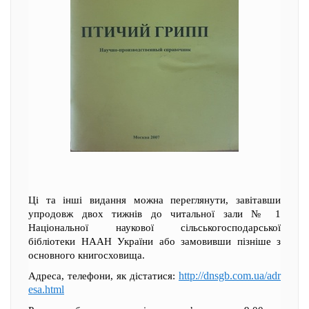
Ці та інші видання можна переглянути, завітавши
упродовж двох тижнів до читальної зали № 1
Національної наукової сільськогосподарської
бібліотеки НААН України або замовивши пізніше з
основного книгосховища.
http://dnsgb.com.ua/adr
Адреса, телефони, як дістатися:
esa.html