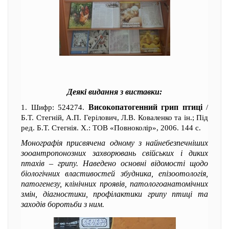
Деякі видання з виставки:
Високопатогенний грип птиці
1. Шифр: 524274.
/
Б.Т. Стегній, А.П. Герілович, Л.В. Коваленко та ін.; Під
ред. Б.Т. Стегнія. Х.: ТОВ «Повноколір», 2006. 144 с.
Монографія присвячена одному з найнебезпечніших
зооантропонозних захворювань свійських і диких
птахів – грипу. Наведено основні відомості щодо
біологічних властивостей збудника, епізоотологія,
патогенезу, клінічних проявів, патологоанатомічних
змін, діагностики, профілактики грипу птиці та
заходів боротьби з ним.