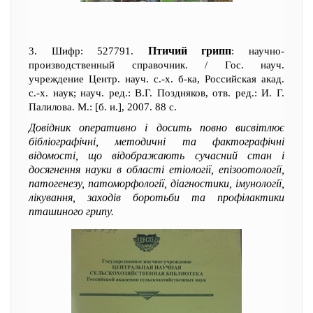
Птичий грипп
3. Шифр: 527791.
: научно-
производственный справочник. / Гос. науч.
учреждение Центр. науч. с.-х. б-ка, Российская акад.
с.-х. наук; науч. ред.: В.Г. Поздняков, отв. ред.: И. Г.
Палилова. М.: [б. и.], 2007. 88 с.
Довідник оперативно і досить повно висвітлює
бібліографічні, методичні та фактографічні
відомості, що відображають сучасний стан і
досягнення науки в області етіології, епізоотології,
патогенезу, патоморфології, діагностики, імунології,
лікування, заходів боротьби та профілактики
пташиного грипу.