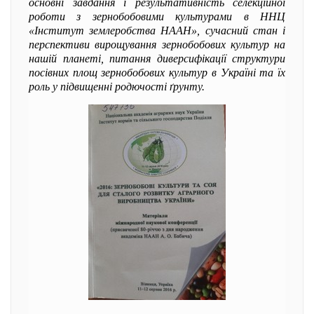
основні завдання і результативність селекційної
роботи з зернобобовими культурами в ННЦ
«Інститут землеробства НААН», сучасний стан і
перспективи вирощування зернобобових культур на
нашій планеті, питання диверсифікації структури
посівних площ зернобобових культур в Україні та їх
роль у підвищенні родючості ґрунту.