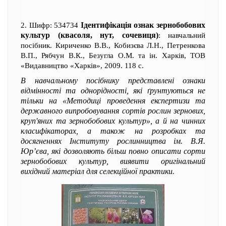
Ідентифікація ознак зернобобових
2. Шифр: 534734
культур (квасоля, нут, сочевиця)
: навчальний
посібник. Кириченко В.В., Кобизєва Л.Н., Петренкова
В.П., Рябчун В.К., Безугла О.М. та ін. Харків, ТОВ
«Видавництво «Харків», 2009. 118 с.
В навчальному посібнику представлені ознаки
відмінності та однорідності, які ґрунтуються не
тільки на «Методиці проведення експертизи та
державного випробовування сортів рослин зернових,
круп'яних та зернобобових культур», а й на чинних
класифікаторах, а також на розробках та
досягненнях Інституту рослинництва ім. В.Я.
Юр’єва, які дозволяють більш повно описати сорти
зернобобових культур, виявити оригінальний
вихідний матеріал для селекційної практики.