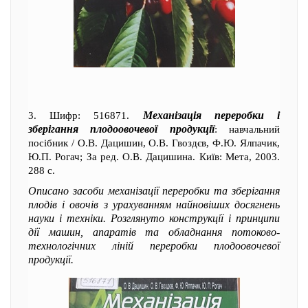
Механізація переробки і
3. Шифр: 516871.
зберігання плодоовочевої продукції
: навчальний
посібник / О.В. Дацишин, О.В. Гвоздєв, Ф.Ю. Ялпачик,
Ю.П. Рогач; За ред. О.В. Дацишина. Київ: Мета, 2003.
288 с.
Описано засоби механізації переробки та зберігання
плодів і овочів з урахуванням найновіших досягнень
науки і техніки. Розглянуто конструкції і принципи
дії машин, апаратів та обладнання потоково-
технологічних ліній переробки плодоовочевої
продукції.