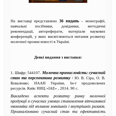
36 видань
На виставці представлено
– монографії,
навчальні посібники, довідники, методичні
рекомендації, автореферати, матеріали наукових
конференцій, у яких висвітлюються питання розвитку
молочної промисловості в Україні.
Деякі видання з виставки:
Молочна промисловість: сучасний
1. Шифр: 544107.
стан та перспективи розвитку
/ Ю. В. Сіра, О. В.
Коваленко; НААН України, Ін-т продовольчих
ресурсів. Київ: ННЦ «ІАЕ» , 2014. 90 с.
Викладено аспекти розвитку ринку молочної
продукції в сучасних умовах становлення вітчизняної
економіки під впливом зовнішніх і внутрішніх ризиків.
Проаналізовано сучасний стан та ефективність