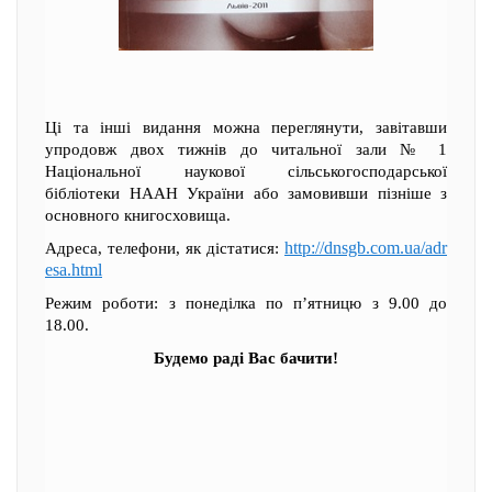
Ці та інші видання можна переглянути, завітавши
упродовж двох тижнів до читальної зали № 1
Національної наукової сільськогосподарської
бібліотеки НААН України або замовивши пізніше з
основного книгосховища.
http://dnsgb.com.ua/adr
Адреса, телефони, як дістатися:
esa.html
Режим роботи: з понеділка по п’ятницю з 9.00 до
18.00.
Будемо раді Вас бачити!