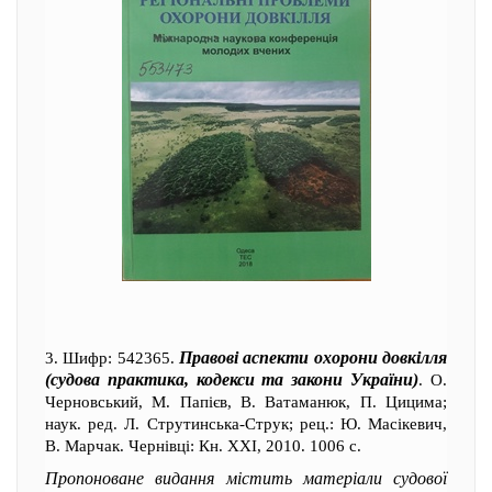
Правові аспекти охорони довкілля
3. Шифр: 542365.
(судова практика, кодекси та закони України)
. О.
Черновський, М. Папієв, В. Ватаманюк, П. Цицима;
наук. ред. Л. Струтинська-Струк; рец.: Ю. Масікевич,
В. Марчак. Чернівці: Кн. XXI, 2010. 1006 с.
Пропоноване видання містить матеріали судової