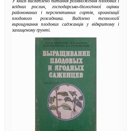
У книзі висвітлено питання розмноження плодових і
ягідних рослин, господарсько-біологічної оцінки
районованих і перспективних сортів, організації
плодового розсадника. Виділено технології
вирощування плодових саджанців у відкритому і
захищеному ґрунті.