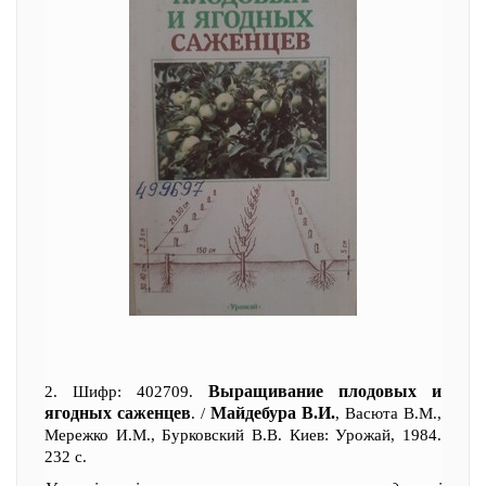
Выращивание плодовых и
2. Шифр: 402709.
ягодных саженцев
Майдебура В.И.
. /
, Васюта В.М.,
Мережко И.М., Бурковский В.В. Киев: Урожай, 1984.
232 с.