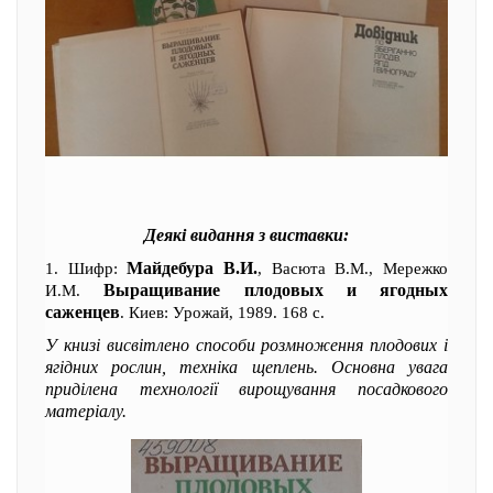
Деякі видання з виставки:
Майдебура В.И.
1. Шифр:
, Васюта В.М., Мережко
Выращивание плодовых и ягодных
И.М.
саженцев
. Киев: Урожай, 1989. 168 с.
У книзі висвітлено способи розмноження плодових і
ягідних рослин, техніка щеплень. Основна увага
приділена технології вирощування посадкового
матеріалу.