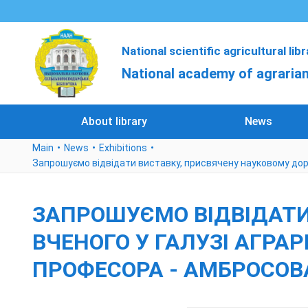
National scientific agricultural lib
National academy of agrarian
About library
News
Main
News
Exhibitions
Запрошуємо відвідати виставку, присвячену науковому дороб
ЗАПРОШУЄМО ВІДВІДАТИ
ВЧЕНОГО У ГАЛУЗІ АГРА
ПРОФЕСОРА - АМБРОСОВА В