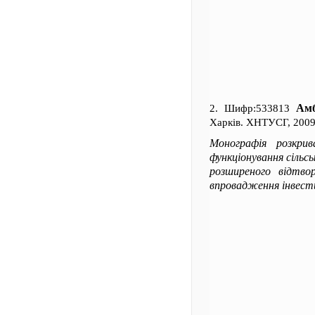
Амб
2. Шифр:533813
Харків. ХНТУСГ, 2009.
Монографія розкрив
функціонування сільс
розширеного відтворе
впровадження інвести