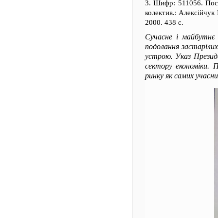
3. Шифр: 511056. Пос
колектив.: Алексійчук
2000. 438 с.
Сучасне і майбутнє с
подолання застарілих 
устрою. Указ Президе
сектору економіки. 
ринку як самих учасни