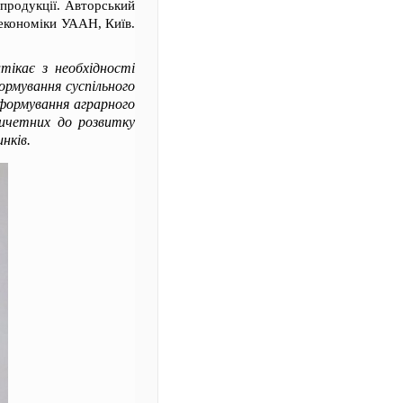
продукції. Авторський
 економіки УААН, Київ.
итікає з необхідності
формування суспільного
еформування аграрного
ричетних до розвитку
нків.