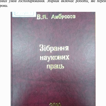
кових умов господарювання. Збірник включає роботи, які перев
роки.