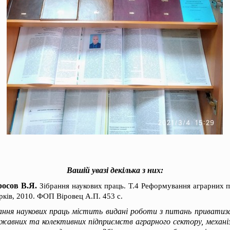
Вашій увазі декілька з них:
осов В.Я.
Зібрання наукових праць. Т.4 Реформування аграрних п
рків, 2010. ФОП Віровец А.П. 453 с.
ння наукових праць містить видані роботи з питань приватиза
жавних та колективних підприємств аграрного сектору, механіз