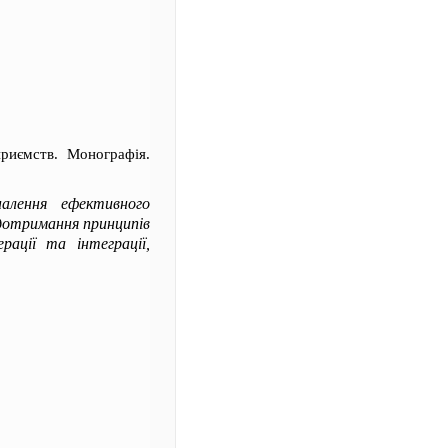
приємств. Монографія.
налення ефективного
 дотримання принципів
ерації та інтеграції,