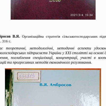
росов В.Я.
Організаційна стратегія сільськогосподарських під
 316 с.
ає теоретичні, методологічні, методичні аспекти удоско
ькогосподарських підприємств України у XXI столітті на основі
ння, поглиблення спеціалізації, концентрації, участі в кооп
цій та прогресивних методів економічного регулювання.