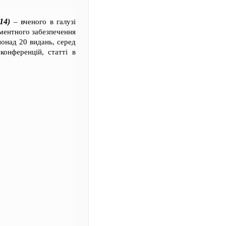
14)
– вченого в галузі
ументного забезпечення
понад 20 видань, серед
конференцій, статті в