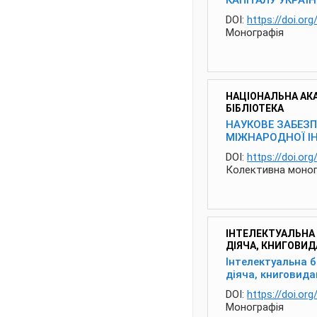
КАПІТАЛУ УКРАЇ
DOI:
https://doi.or
Монографія
НАЦІОНАЛЬНА АК
БІБЛІОТЕКА
НАУКОВЕ ЗАБЕЗП
МІЖНАРОДНОЇ ІН
DOI:
https://doi.o
Колективна моног
ІНТЕЛЕКТУАЛЬНА 
ДІЯЧА, КНИГОВИД
Інтелектуальна б
діяча, книговида
DOI:
https://doi.or
Монографія