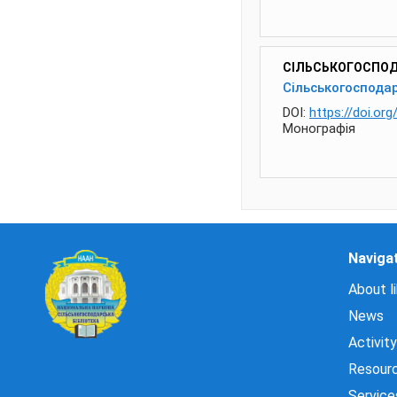
СІЛЬСЬКОГОСПОДАР
Сільськогосподар
DOI:
https://doi.or
Монографія
Naviga
About li
News
Activity
Resour
Service