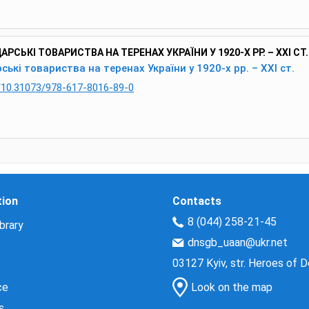
СЬКІ ТОВАРИСТВА НА ТЕРЕНАХ УКРАЇНИ У 1920-Х РР. – ХХІ СТ.
ські товариства на теренах України у 1920-х рр. – ХХІ ст.
g/10.31073/978-617-8016-89-0
tion
Contacts
8 (044) 258-21-45
brary
dnsgb_uaan@ukr.net
03127 Kyiv, str. Heroes of 
ce
Look on the map
s