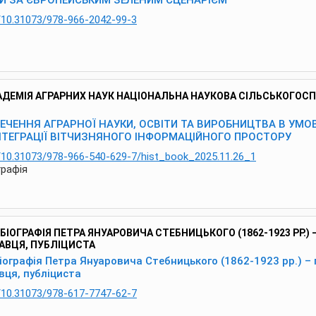
НИ ЗА ЄВРОПЕЙСЬКИМ ЗЕЛЕНИМ СЦЕНАРІЄМ
g/10.31073/978-966-2042-99-3
АДЕМІЯ АГРАРНИХ НАУК НАЦІОНАЛЬНА НАУКОВА СІЛЬСЬКОГОС
ЕЧЕННЯ АГРАРНОЇ НАУКИ, ОСВІТИ ТА ВИРОБНИЦТВА В УМО
ТЕГРАЦІЇ ВІТЧИЗНЯНОГО ІНФОРМАЦІЙНОГО ПРОСТОРУ
rg/10.31073/978-966-540-629-7/hist_book_2025.11.26_1
рафія
БІОГРАФІЯ ПЕТРА ЯНУАРОВИЧА СТЕБНИЦЬКОГО (1862-1923 РР.)
АВЦЯ, ПУБЛІЦИСТА
іографія Петра Януаровича Стебницького (1862-1923 рр.) –
вця, публіциста
g/10.31073/978-617-7747-62-7