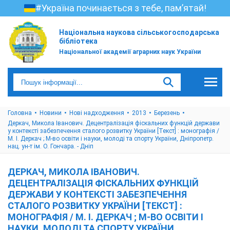
#Україна починається з тебе, пам’ятай!
Національна наукова сільськогосподарська
бібліотека
Національної академії аграрних наук України
Головна
Новини
Нові надходження
2013
Березень
Деркач, Микола Іванович. Децентралізація фіскальних функцій держави
у контексті забезпечення сталого розвитку України [Текст] : монографія /
М. І. Деркач ; М-во освіти і науки, молоді та спорту України, Дніпропетр.
нац. ун-т ім. О. Гончара. - Дніп
ДЕРКАЧ, МИКОЛА ІВАНОВИЧ.
ДЕЦЕНТРАЛІЗАЦІЯ ФІСКАЛЬНИХ ФУНКЦІЙ
ДЕРЖАВИ У КОНТЕКСТІ ЗАБЕЗПЕЧЕННЯ
СТАЛОГО РОЗВИТКУ УКРАЇНИ [ТЕКСТ] :
МОНОГРАФІЯ / М. І. ДЕРКАЧ ; М-ВО ОСВІТИ І
НАУКИ, МОЛОДІ ТА СПОРТУ УКРАЇНИ,