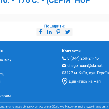
. - 176 С. - (СЕРІЯ "НОР
Поширити:
ія
Контакти
8 (044) 258-21-45
іотеку
dnsgb_uaan@ukr.net
03127 м. Київ, вул. Герої
сть
и
Дивитись на мапі
екарям
нальна наукова сільськогосподарська бібліотека Національної академії аграрних