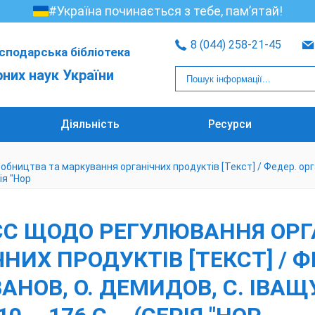
#Україна починається з тебе, пам’ятай!
8 (044) 258-21-45
сподарська бібліотека
рних наук України
Діяльність
Ресурси
ицтва та маркування органічних продуктів [Текст] / Федер. орган.
рія "Нор
ЄС ЩОДО РЕГУЛЮВАННЯ ОР
ИХ ПРОДУКТІВ [ТЕКСТ] / ФЕ
АНОВ, О. ДЕМИДОВ, С. ІВАЩУК 