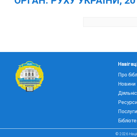
ОРГАН. РУХУ УКРАЇНИ, 2010
Навігац
Про бібл
Новини
Діяльні
Ресурс
Послуги
Бібліот
© 2026 Націо