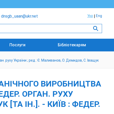
dnsgb_uaan@ukr.net
Укр
Eng
Послуги
Бібліотекарям
 руху України ; ред.: Є. Маливанов, О. Демидов, С. Іващук
ГАНІЧНОГО ВИРОБНИЦТВА
ДЕР. ОРГАН. РУХУ
[ТА ІН.]. - КИЇВ : ФЕДЕР.