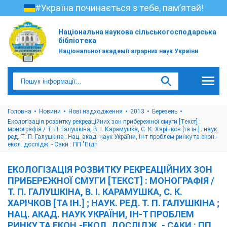
#Україна починається з тебе, пам’ятай!
Національна наукова сільськогосподарська
бібліотека
Національної академії аграрних наук України
Головна
Новини
Нові надходження
2013
Березень
Екологізація розвитку рекреаційних зон прибережної смуги [Текст] :
монографія / Т. П. Галушкіна, В. І. Карамушка, С. К. Харічков [та ін.] ; наук.
ред. Т. П. Галушкіна ; Нац. акад. наук України, Ін-т проблем ринку та екон.-
екол. дослідж. - Саки : ПП "Підп
ЕКОЛОГІЗАЦІЯ РОЗВИТКУ РЕКРЕАЦІЙНИХ ЗОН
ПРИБЕРЕЖНОЇ СМУГИ [ТЕКСТ] : МОНОГРАФІЯ /
Т. П. ГАЛУШКІНА, В. І. КАРАМУШКА, С. К.
ХАРІЧКОВ [ТА ІН.] ; НАУК. РЕД. Т. П. ГАЛУШКІНА ;
НАЦ. АКАД. НАУК УКРАЇНИ, ІН-Т ПРОБЛЕМ
РИНКУ ТА ЕКОН.-ЕКОЛ. ДОСЛІДЖ. - САКИ : ПП