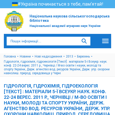
#Україна починається з тебе, пам’ятай!
Національна наукова сільськогосподарська
бібліотека
Національної академії аграрних наук України
Головна
Новини
Нові надходження
2013
Березень
Гідрологія, гідрохімія, гідроекологія [Текст] : матеріали 5-ї Всеукр. наук.
конф. 22-24 верес. 2011 р., Чернівці / М-во освіти і науки, молоді та
спорту України, Держ. агенство вод. ресурсів України, Держ. упр. охорони
навколиш. природ. середовища у Черні
ГІДРОЛОГІЯ, ГІДРОХІМІЯ, ГІДРОЕКОЛОГІЯ
[ТЕКСТ] : МАТЕРІАЛИ 5-Ї ВСЕУКР. НАУК. КОНФ.
22-24 ВЕРЕС. 2011 Р., ЧЕРНІВЦІ / М-ВО ОСВІТИ І
НАУКИ, МОЛОДІ ТА СПОРТУ УКРАЇНИ, ДЕРЖ.
АГЕНСТВО ВОД. РЕСУРСІВ УКРАЇНИ, ДЕРЖ. УПР.
ОХОРОНИ НАВКОЛИШ. ПРИРОД. СЕРЕДОВИЩА