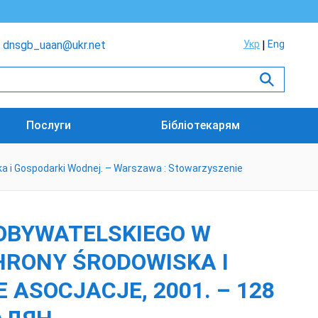
dnsgb_uaan@ukr.net
Укр
Eng
Послуги
Бібліотекарям
a i Gospodarki Wodnej. – Warszawa : Stowarzyszenie
 OBYWATELSKIEGO W
HRONY ŚRODOWISKA I
ASOCJACJE, 2001. – 128