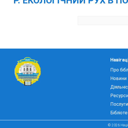
P. ЕКОЛОГІЧНИЙ РУХ В П
Навігац
Про бібл
Новини
Діяльні
Ресурс
Послуги
Бібліот
© 2026 Націо