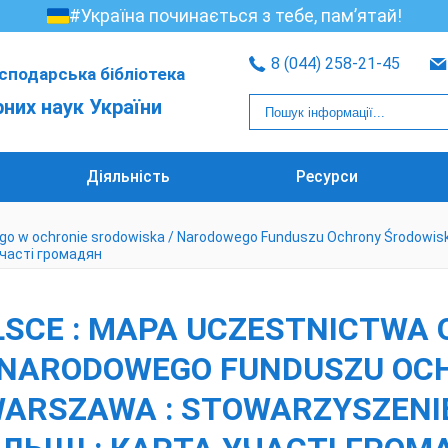
#Україна починається з тебе, пам’ятай!
8 (044) 258-21-45
сподарська бібліотека
рних наук України
Діяльність
Ресурси
ego w ochronie srodowiska / Narodowego Funduszu Ochrony Środowisk
 участі громадян
LSCE : MAPA UCZESTNICTWA
 NARODOWEGO FUNDUSZU OC
ARSZAWA : STOWARZYSZENIE 