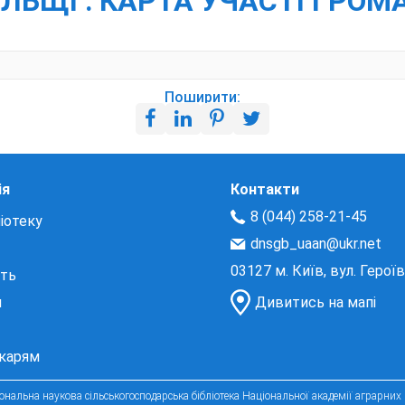
ОЛЬЩІ : КАРТА УЧАСТІ ГРО
Поширити:
ія
Контакти
8 (044) 258-21-45
іотеку
dnsgb_uaan@ukr.net
03127 м. Київ, вул. Герої
сть
и
Дивитись на мапі
екарям
нальна наукова сільськогосподарська бібліотека Національної академії аграрних