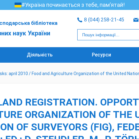
#Україна починається з тебе, пам’ятай!
8 (044) 258-21-45
сподарська бібліотека
рних наук України
Діяльність
Ресурси
s: april 2010 / Food and Agriculture Organization of the United Nations
LAND REGISTRATION. OPPORTU
LTURE ORGANIZATION OF THE 
N OF SURVEYORS (FIG), FEDE