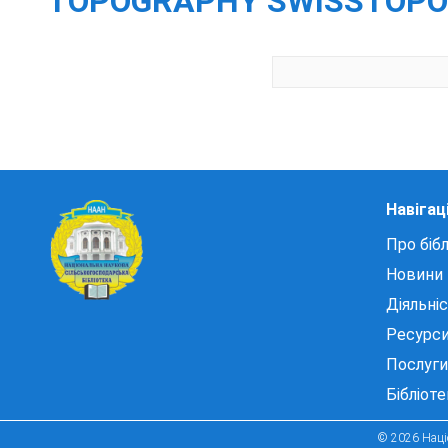
TOPOGRAPHY SWISSTOPO; E
Навігац
Про бібл
Новини
Діяльні
Ресурс
Послуги
Бібліот
© 2026 Націо