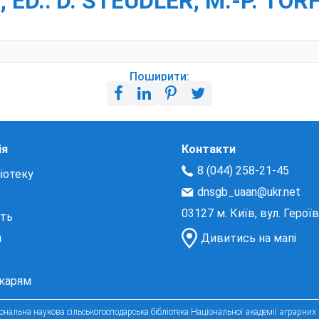
D.: D. STEUDLER, M.-P. TÖR
Поширити:
ія
Контакти
8 (044) 258-21-45
іотеку
dnsgb_uaan@ukr.net
03127 м. Київ, вул. Герої
сть
и
Дивитись на мапі
екарям
нальна наукова сільськогосподарська бібліотека Національної академії аграрних