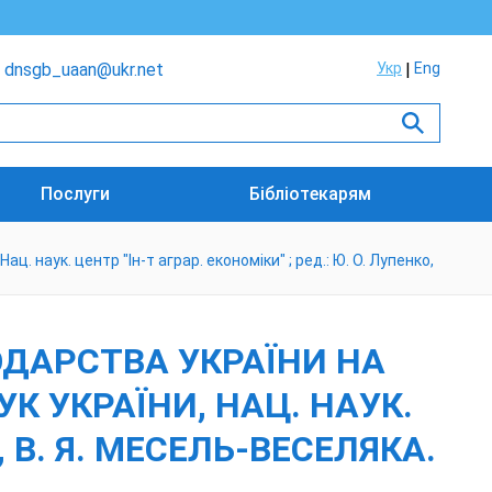
dnsgb_uaan@ukr.net
Укр
Eng
Послуги
Бібліотекарям
ц. наук. центр "Ін-т аграр. економіки" ; ред.: Ю. О. Лупенко,
ОДАРСТВА УКРАЇНИ НА
АУК УКРАЇНИ, НАЦ. НАУК.
, В. Я. МЕСЕЛЬ-ВЕСЕЛЯКА.