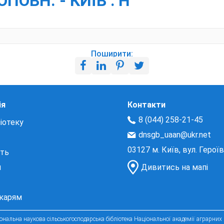
ОПОВН. - КИЇВ : Н
Поширити:
ія
Контакти
8 (044) 258-21-45
іотеку
dnsgb_uaan@ukr.net
03127 м. Київ, вул. Герої
сть
и
Дивитись на мапі
екарям
нальна наукова сільськогосподарська бібліотека Національної академії аграрних