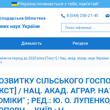
#Україна починається з тебе, пам’ятай!
8 (044) 258-21-45
сподарська бібліотека
рних наук України
Діяльність
Ресурси
 на період до 2020 року [Текст] / Нац. акад. аграр. наук України, На
 Н
ОЗВИТКУ СІЛЬСЬКОГО ГОСП
КСТ] / НАЦ. АКАД. АГРАР. Н
МІКИ" ; РЕД.: Ю. О. ЛУПЕНКО