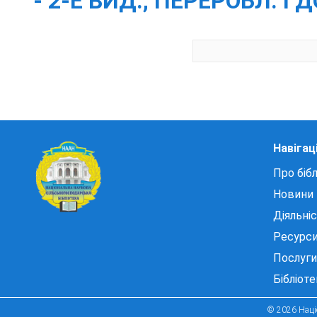
- 2-Е ВИД., ПЕРЕРОБЛ. І Д
Навігац
Про бібл
Новини
Діяльні
Ресурс
Послуги
Бібліот
© 2026 Націо