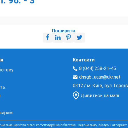
. 96. - 3
Поширити:
ія
Контакти
8 (044) 258-21-45
іотеку
dnsgb_uaan@ukr.net
03127 м. Київ, вул. Герої
сть
и
Дивитись на мапі
екарям
нальна наукова сільськогосподарська бібліотека Національної академії аграрних