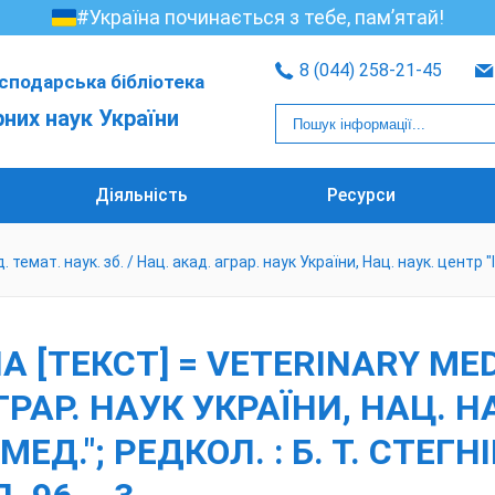
#Україна починається з тебе, пам’ятай!
8 (044) 258-21-45
сподарська бібліотека
рних наук України
Діяльність
Ресурси
мат. наук. зб. / Нац. акад. аграр. наук України, Нац. наук. центр "Ін-т
ТЕКСТ] = VETERINARY MEDI
АГРАР. НАУК УКРАЇНИ, НАЦ. Н
ЕД."; РЕДКОЛ. : Б. Т. СТЕГНІЙ