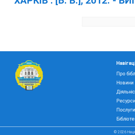
ХАРКІВ : [Б. В.], 2012. - ВИП
Навігац
Про бібл
Новини
Діяльні
Ресурс
Послуги
Бібліот
© 2026 Націо