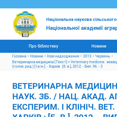
Національна наукова сільського
Національної академії агра
Про бібліотеку
Новини
Головна
Новини
Нові надходження
2013
Червень
Ветеринарна медицина [Текст] = Veterinary medicine : міжвід. те
(голов. ред.) [та ін.]. - Харків : [б. в.], 2012. - Вип. 96. - 3
ВЕТЕРИНАРНА МЕДИЦИНА [
НАУК. ЗБ. / НАЦ. АКАД. 
ЕКСПЕРИМ. І КЛІНІЧ. ВЕТ. М