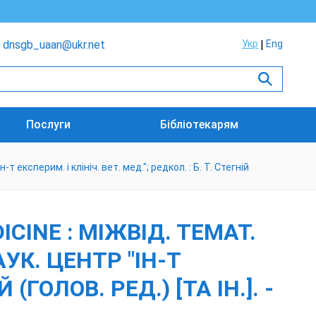
dnsgb_uaan@ukr.net
Укр
Eng
Послуги
Бібліотекарям
 експерим. і клініч. вет. мед."; редкол. : Б. Т. Стегній
CINE : МІЖВІД. ТЕМАТ.
АУК. ЦЕНТР "ІН-Т
 (ГОЛОВ. РЕД.) [ТА ІН.]. -