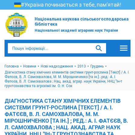
#Україна починається з тебе, пам’ятай!
Національна наукова сільськогосподарська
бібліотека
Національної академії аграрних наук України
Головна
Новини
Нові надходження
2013
Грудень
Діагностика стану хімічних елементів системи грунт-рослина [Текст] / А. І.
Фатєєв, В. Л. Самохвалова, М. М. Мірошниченко [та ін.] ; ред.: А. І.
Фатєєв, В. Л. Самохвалова ; Нац. акад. аграр. наук України, ННЦ "Ін-т
грунтознавства та агрохімії ім. О. Н. Сок
ДІАГНОСТИКА СТАНУ ХІМІЧНИХ ЕЛЕМЕНТІВ
СИСТЕМИ ГРУНТ-РОСЛИНА [ТЕКСТ] / А. І.
ФАТЄЄВ, В. Л. САМОХВАЛОВА, М. М.
МІРОШНИЧЕНКО [ТА ІН.] ; РЕД.: А. І. ФАТЄЄВ, В.
Л. САМОХВАЛОВА ; НАЦ. АКАД. АГРАР. НАУК
УКРАЇНИ, ННЦ "ІН-Т ГРУНТОЗНАВСТВА ТА