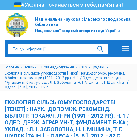
#Україна починається з тебе, пам’ятай!
Національна наукова сільськогосподарська
бібліотека
Національної академії аграрних наук України
Головна
Новини
Нові надходження
2013
Грудень
Екологія в сільському господарстві [Текст] : наук.-допоміж. рекоменд.
бібліогр. покажч. л-ри (1991 - 2012 рр.). Ч. 1 / Одес. держ. аграр. ун-т,
Фундамент. б-ка ; уклад. : Л. І. Заболотна, Н. І. Мішина, Т. Г. Шуляк [та ін.]. -
Одеса : [б. в.], 2012. - 82 с
ЕКОЛОГІЯ В СІЛЬСЬКОМУ ГОСПОДАРСТВІ
[ТЕКСТ] : НАУК.-ДОПОМІЖ. РЕКОМЕНД.
БІБЛІОГР. ПОКАЖЧ. Л-РИ (1991 - 2012 РР.). Ч. 1 /
ОДЕС. ДЕРЖ. АГРАР. УН-Т, ФУНДАМЕНТ. Б-КА ;
УКЛАД. : Л. І. ЗАБОЛОТНА, Н. І. МІШИНА, Т. Г.
ШУЛЯК [ТА ІН.]. - ОДЕСА : [Б. В.], 2012. - 82 С