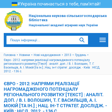
#Україна починається з тебе, пам’ятай!
Національна наукова сільськогосподарська
бібліотека
Національної академії аграрних наук України
Головна
Новини
Нові надходження
2013
Грудень
Євро - 2012: напрями реалізації нагромадженого потенціалу
регіонального розвитку [Текст] : аналіт. доп. / В. І. Волошин, Т. Г.
Васильців, А. І. Мокій [та ін.] ; Нац. ін-т стратег. дослідж. - Київ : НІСД,
2012. - 136 с.
ЄВРО - 2012: НАПРЯМИ РЕАЛІЗАЦІЇ
НАГРОМАДЖЕНОГО ПОТЕНЦІАЛУ
РЕГІОНАЛЬНОГО РОЗВИТКУ [ТЕКСТ] : АНАЛІТ.
ДОП. / В. І. ВОЛОШИН, Т. Г. ВАСИЛЬЦІВ, А. І.
МОКІЙ [ТА ІН.] ; НАЦ. ІН-Т СТРАТЕГ. ДОСЛІДЖ. -
КИЇВ : НІСД, 2012. - 136 С.