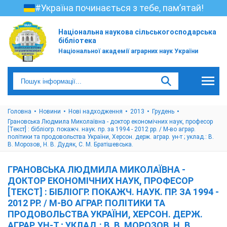
#Україна починається з тебе, пам’ятай!
Національна наукова сільськогосподарська
бібліотека
Національної академії аграрних наук України
Головна
Новини
Нові надходження
2013
Грудень
Грановська Людмила Миколаївна - доктор економічних наук, професор
[Текст] : бібліогр. покажч. наук. пр. за 1994 - 2012 рр. / М-во аграр.
політики та продовольства України, Херсон. держ. аграр. ун-т ; уклад.: В.
В. Морозов, Н. В. Дудяк, С. М. Братішевська.
ГРАНОВСЬКА ЛЮДМИЛА МИКОЛАЇВНА -
ДОКТОР ЕКОНОМІЧНИХ НАУК, ПРОФЕСОР
[ТЕКСТ] : БІБЛІОГР. ПОКАЖЧ. НАУК. ПР. ЗА 1994 -
2012 РР. / М-ВО АГРАР. ПОЛІТИКИ ТА
ПРОДОВОЛЬСТВА УКРАЇНИ, ХЕРСОН. ДЕРЖ.
АГРАР. УН-Т ; УКЛАД.: В. В. МОРОЗОВ, Н. В.