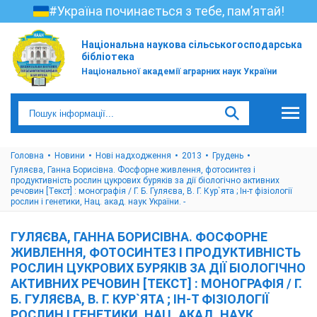
#Україна починається з тебе, пам’ятай!
Національна наукова сільськогосподарська
бібліотека
Національної академії аграрних наук України
Головна
Новини
Нові надходження
2013
Грудень
Гуляєва, Ганна Борисівна. Фосфорне живлення, фотосинтез і
продуктивність рослин цукрових буряків за дії біологічно активних
речовин [Текст] : монографія / Г. Б. Гуляєва, В. Г. Кур`ята ; Ін-т фізіології
рослин і генетики, Нац. акад. наук України. -
ГУЛЯЄВА, ГАННА БОРИСІВНА. ФОСФОРНЕ
ЖИВЛЕННЯ, ФОТОСИНТЕЗ І ПРОДУКТИВНІСТЬ
РОСЛИН ЦУКРОВИХ БУРЯКІВ ЗА ДІЇ БІОЛОГІЧНО
АКТИВНИХ РЕЧОВИН [ТЕКСТ] : МОНОГРАФІЯ / Г.
Б. ГУЛЯЄВА, В. Г. КУР`ЯТА ; ІН-Т ФІЗІОЛОГІЇ
РОСЛИН І ГЕНЕТИКИ, НАЦ. АКАД. НАУК