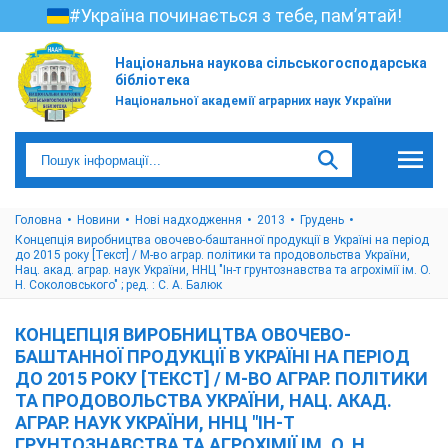
#Україна починається з тебе, пам’ятай!
Національна наукова сільськогосподарська
бібліотека
Національної академії аграрних наук України
Головна
Новини
Нові надходження
2013
Грудень
Концепція виробництва овочево-баштанної продукції в Україні на період
до 2015 року [Текст] / М-во аграр. політики та продовольства України,
Нац. акад. аграр. наук України, ННЦ "Ін-т грунтознавства та агрохімії ім. О.
Н. Соколовського" ; ред. : С. А. Балюк
КОНЦЕПЦІЯ ВИРОБНИЦТВА ОВОЧЕВО-
БАШТАННОЇ ПРОДУКЦІЇ В УКРАЇНІ НА ПЕРІОД
ДО 2015 РОКУ [ТЕКСТ] / М-ВО АГРАР. ПОЛІТИКИ
ТА ПРОДОВОЛЬСТВА УКРАЇНИ, НАЦ. АКАД.
АГРАР. НАУК УКРАЇНИ, ННЦ "ІН-Т
ГРУНТОЗНАВСТВА ТА АГРОХІМІЇ ІМ. О. Н.