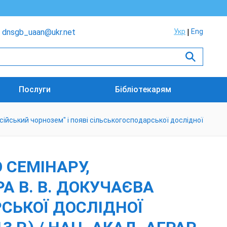
dnsgb_uaan@ukr.net
Укр
Eng
Послуги
Бібліотекарям
ійський чорнозем" і появі сільськогосподарської дослідної
СЕМІНАРУ,
А В. В. ДОКУЧАЄВА
РСЬКОЇ ДОСЛІДНОЇ