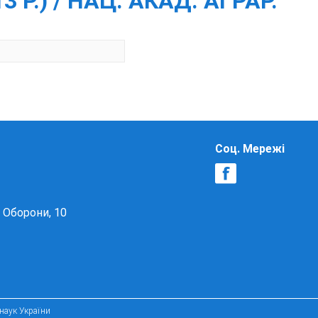
3 Р.) / НАЦ. АКАД. АГРАР.
Соц. Мережі
в Оборони, 10
 наук України