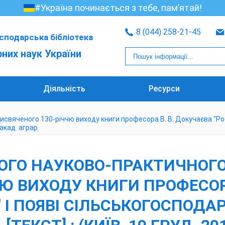
#Україна починається з тебе, пам’ятай!
8 (044) 258-21-45
сподарська бібліотека
рних наук України
Діяльність
Ресурси
свяченого 130-річчю виходу книги професора В. В. Докучаєва "Рос
 акад. аграр.
ГО НАУКОВО-ПРАКТИЧНОГО 
Ю ВИХОДУ КНИГИ ПРОФЕСОР
 І ПОЯВІ СІЛЬСЬКОГОСПОДА