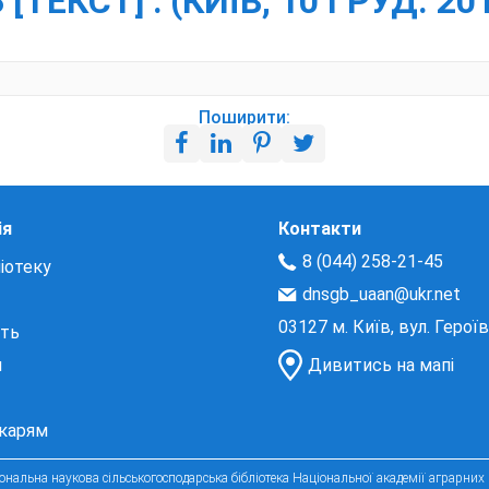
ТЕКСТ] : (КИЇВ, 10 ГРУД. 201
Поширити:
ія
Контакти
8 (044) 258-21-45
іотеку
dnsgb_uaan@ukr.net
03127 м. Київ, вул. Герої
сть
и
Дивитись на мапі
екарям
нальна наукова сільськогосподарська бібліотека Національної академії аграрних