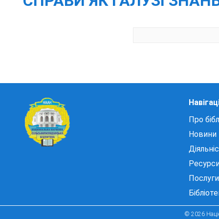
СПРАВИ ЯК ГАЛУЗІ ЗНАНЬ [
Навігац
Про бібл
Новини
Діяльні
Ресурс
Послуги
Бібліот
© 2026 Націо