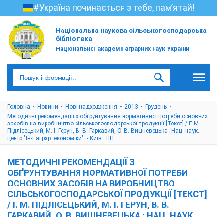
#Україна починається з тебе, пам’ятай!
Національна наукова сільськогосподарська
бібліотека
Національної академії аграрних наук України
Головна
Новини
Нові надходження
2013
Грудень
Методичні рекомендації з обґрунтування нормативної потреби основних
засобів на виробництво сільськогосподарської продукції [Текст] / Г. М.
Підлісецький, М. І. Герун, В. В. Гаркавий, О. В. Вишневецька ; Нац. наук.
центр "Ін-т аграр. економіки". - Київ : НН
МЕТОДИЧНІ РЕКОМЕНДАЦІЇ З
ОБҐРУНТУВАННЯ НОРМАТИВНОЇ ПОТРЕБИ
ОСНОВНИХ ЗАСОБІВ НА ВИРОБНИЦТВО
СІЛЬСЬКОГОСПОДАРСЬКОЇ ПРОДУКЦІЇ [ТЕКСТ]
/ Г. М. ПІДЛІСЕЦЬКИЙ, М. І. ГЕРУН, В. В.
ГАРКАВИЙ, О. В. ВИШНЕВЕЦЬКА ; НАЦ. НАУК.