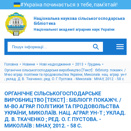
#Україна починається з тебе, пам’ятай!
Національна наукова сільськогосподарська
бібліотека
Національної академії аграрних наук України
Головна
Новини
Нові надходження
2013
Грудень
Органічне сільськогосподарське виробництво [Текст] : бібліогр. покажч. /
М-во аграр. політики та продовольства України, Миколаїв. нац. аграр. ун-т
; уклад. Д. В. Ткаченко ; ред. О. Г. Пустова. - Миколаїв : МНАУ, 2012. - 58 с.
ОРГАНІЧНЕ СІЛЬСЬКОГОСПОДАРСЬКЕ
ВИРОБНИЦТВО [ТЕКСТ] : БІБЛІОГР. ПОКАЖЧ. /
М-ВО АГРАР. ПОЛІТИКИ ТА ПРОДОВОЛЬСТВА
УКРАЇНИ, МИКОЛАЇВ. НАЦ. АГРАР. УН-Т ; УКЛАД.
Д. В. ТКАЧЕНКО ; РЕД. О. Г. ПУСТОВА. -
МИКОЛАЇВ : МНАУ, 2012. - 58 С.