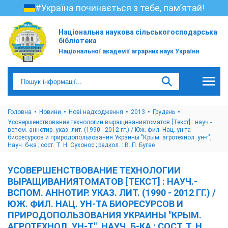
#Україна починається з тебе, пам’ятай!
Національна наукова сільськогосподарська
бібліотека
Національної академії аграрних наук України
Головна
Новини
Нові надходження
2013
Грудень
Усовершенствование технологии выращиваниятоматов [Текст] : науч.-
вспом. аннотир. указ. лит. (1990 - 2012 гг.) / Юж. фил. Нац. ун-та
биоресурсов и природопользования Украины "Крым. агротехнол. ун-т",
Науч. б-ка ; сост. Т. Н. Сухонос ; редкол. : В. П. Бугае
УСОВЕРШЕНСТВОВАНИЕ ТЕХНОЛОГИИ
ВЫРАЩИВАНИЯТОМАТОВ [ТЕКСТ] : НАУЧ.-
ВСПОМ. АННОТИР. УКАЗ. ЛИТ. (1990 - 2012 ГГ.) /
ЮЖ. ФИЛ. НАЦ. УН-ТА БИОРЕСУРСОВ И
ПРИРОДОПОЛЬЗОВАНИЯ УКРАИНЫ "КРЫМ.
АГРОТЕХНОЛ. УН-Т", НАУЧ. Б-КА ; СОСТ. Т. Н.