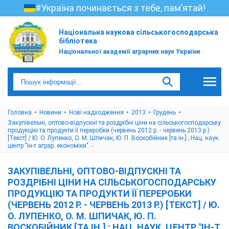
#Україна починається з тебе, пам’ятай!
Національна наукова сільськогосподарська
бібліотека
Національної академії аграрних наук України
Головна
Новини
Нові надходження
2013
Грудень
Закупівельні, оптово-відпускні та роздрібні ціни на сільськогосподарську
продукцію та продукти її переробки (червень 2012 р. - червень 2013 р.)
[Текст] / Ю. О. Лупенко, О. М. Шпичак, Ю. П. Воскобійник [та ін.] ; Нац. наук.
центр "Ін-т аграр. економіки". -
ЗАКУПІВЕЛЬНІ, ОПТОВО-ВІДПУСКНІ ТА
РОЗДРІБНІ ЦІНИ НА СІЛЬСЬКОГОСПОДАРСЬКУ
ПРОДУКЦІЮ ТА ПРОДУКТИ ЇЇ ПЕРЕРОБКИ
(ЧЕРВЕНЬ 2012 Р. - ЧЕРВЕНЬ 2013 Р.) [ТЕКСТ] / Ю.
О. ЛУПЕНКО, О. М. ШПИЧАК, Ю. П.
ВОСКОБІЙНИК [ТА ІН.] ; НАЦ. НАУК. ЦЕНТР "ІН-Т